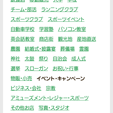
飲食店
移動販売
大学
学校
チーム・部活
ランニングクラブ
スポーツクラブ
スポーツイベント
自動車学校
学習塾
パソコン教室
英会話教室
商店街
観光地
産地直送
農園
結婚式・披露宴
葬儀場
霊園
神社
太鼓
祭り
自治会
成人式
選挙
スローガン
お祝い・行事
物販・小売
イベント・キャンペーン
ビジネス・会社
宗教
アミューズメント・レジャー・スポーツ
その他お店
写真・スタジオ