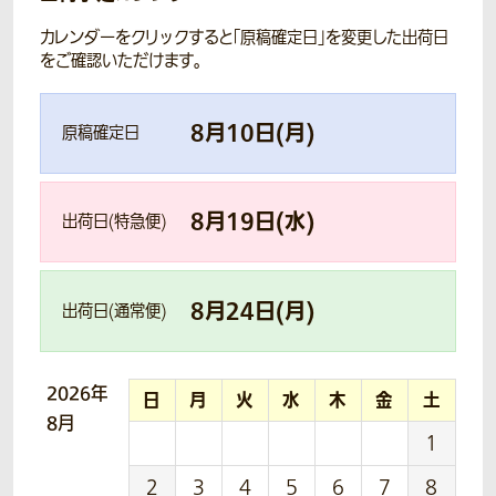
カレンダーをクリックすると「原稿確定日」を変更した出荷日
をご確認いただけます。
8
月
10
日(
月
)
原稿確定日
8
月
19
日(
水
)
出荷日(特急便)
8
月
24
日(
月
)
出荷日(通常便)
2026年
日
月
火
水
木
金
土
8月
1
2
3
4
5
6
7
8