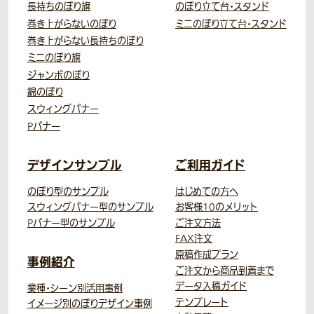
長持ちのぼり旗
のぼり立て台・スタンド
巻き上がらないのぼり
ミニのぼり立て台・スタンド
巻き上がらない長持ちのぼり
ミニのぼり旗
ジャンボのぼり
綿のぼり
スウィングバナー
Pバナー
デザインサンプル
ご利用ガイド
のぼり型のサンプル
はじめての方へ
スウィングバナー型のサンプル
お客様10のメリット
Pバナー型のサンプル
ご注文方法
FAX注文
原稿作成プラン
事例紹介
ご注文から商品到着まで
データ入稿ガイド
業種・シーン別活用事例
テンプレート
イメージ別のぼりデザイン事例