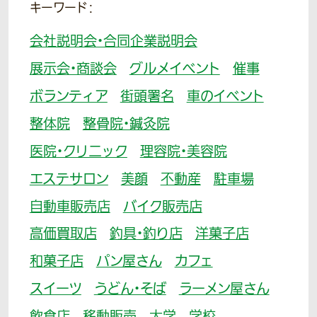
キーワード：
会社説明会・合同企業説明会
展示会・商談会
グルメイベント
催事
ボランティア
街頭署名
車のイベント
整体院
整骨院・鍼灸院
医院・クリニック
理容院・美容院
エステサロン
美顔
不動産
駐車場
自動車販売店
バイク販売店
高価買取店
釣具・釣り店
洋菓子店
和菓子店
パン屋さん
カフェ
スイーツ
うどん・そば
ラーメン屋さん