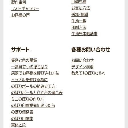
自動見積
製作事例
お支払方法
フォトギャラリー
送料・納期
お客様の声
生地一覧
印刷方法
生地見本帳請求
サポート
各種お問い合わせ
集客と色の関係
お問い合わせ
一番目立つのぼりは？
デザイン相談
店頭でお客様を呼び込む方法
教えて！のぼりQ＆A
トラブルを避ける為に
のぼりポールの組み立て方
のぼりポールと立て台の適合表
ミニのぼりの作り方
のぼり印刷業者に迷ったら
のぼり価格表
のぼり用語集
書体と色