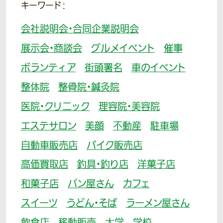
キーワード：
会社説明会・合同企業説明会
展示会・商談会
グルメイベント
催事
ボランティア
街頭署名
車のイベント
整体院
整骨院・鍼灸院
医院・クリニック
理容院・美容院
エステサロン
美顔
不動産
駐車場
自動車販売店
バイク販売店
高価買取店
釣具・釣り店
洋菓子店
和菓子店
パン屋さん
カフェ
スイーツ
うどん・そば
ラーメン屋さん