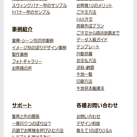
スウィングバナー型のサンプル
お客様10のメリット
Pバナー型のサンプル
ご注文方法
FAX注文
原稿作成プラン
事例紹介
ご注文から商品到着まで
データ入稿ガイド
業種・シーン別活用事例
テンプレート
イメージ別のぼりデザイン事例
自動見積
製作事例
お支払方法
フォトギャラリー
送料・納期
お客様の声
生地一覧
印刷方法
生地見本帳請求
サポート
各種お問い合わせ
集客と色の関係
お問い合わせ
一番目立つのぼりは？
デザイン相談
店頭でお客様を呼び込む方法
教えて！のぼりQ＆A