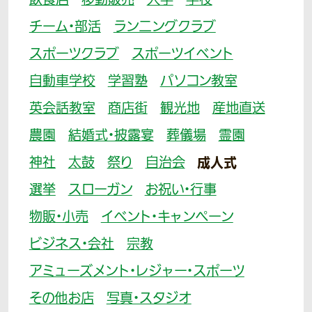
飲食店
移動販売
大学
学校
チーム・部活
ランニングクラブ
スポーツクラブ
スポーツイベント
自動車学校
学習塾
パソコン教室
英会話教室
商店街
観光地
産地直送
農園
結婚式・披露宴
葬儀場
霊園
神社
太鼓
祭り
自治会
成人式
選挙
スローガン
お祝い・行事
物販・小売
イベント・キャンペーン
ビジネス・会社
宗教
アミューズメント・レジャー・スポーツ
その他お店
写真・スタジオ