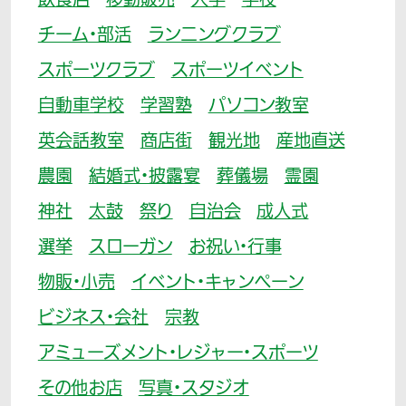
飲食店
移動販売
大学
学校
チーム・部活
ランニングクラブ
スポーツクラブ
スポーツイベント
自動車学校
学習塾
パソコン教室
英会話教室
商店街
観光地
産地直送
農園
結婚式・披露宴
葬儀場
霊園
神社
太鼓
祭り
自治会
成人式
選挙
スローガン
お祝い・行事
物販・小売
イベント・キャンペーン
ビジネス・会社
宗教
アミューズメント・レジャー・スポーツ
その他お店
写真・スタジオ