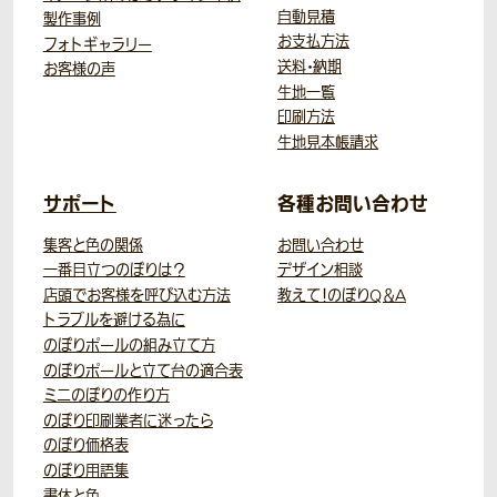
自動見積
製作事例
お支払方法
フォトギャラリー
送料・納期
お客様の声
生地一覧
印刷方法
生地見本帳請求
サポート
各種お問い合わせ
集客と色の関係
お問い合わせ
一番目立つのぼりは？
デザイン相談
店頭でお客様を呼び込む方法
教えて！のぼりQ＆A
トラブルを避ける為に
のぼりポールの組み立て方
のぼりポールと立て台の適合表
ミニのぼりの作り方
のぼり印刷業者に迷ったら
のぼり価格表
のぼり用語集
書体と色