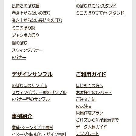
長持ちのぼり旗
のぼり立て台・スタンド
巻き上がらないのぼり
ミニのぼり立て台・スタンド
巻き上がらない長持ちのぼり
ミニのぼり旗
ジャンボのぼり
綿のぼり
スウィングバナー
Pバナー
デザインサンプル
ご利用ガイド
のぼり型のサンプル
はじめての方へ
スウィングバナー型のサンプル
お客様10のメリット
Pバナー型のサンプル
ご注文方法
FAX注文
原稿作成プラン
事例紹介
ご注文から商品到着まで
データ入稿ガイド
業種・シーン別活用事例
テンプレート
イメージ別のぼりデザイン事例