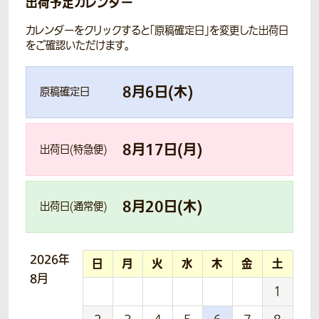
出荷予定カレンダー
カレンダーをクリックすると「原稿確定日」を変更した出荷日
をご確認いただけます。
8
月
6
日(
木
)
原稿確定日
8
月
17
日(
月
)
出荷日(特急便)
8
月
20
日(
木
)
出荷日(通常便)
2026年
日
月
火
水
木
金
土
8月
1