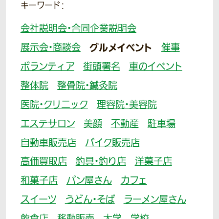
キーワード：
会社説明会・合同企業説明会
展示会・商談会
グルメイベント
催事
ボランティア
街頭署名
車のイベント
整体院
整骨院・鍼灸院
医院・クリニック
理容院・美容院
エステサロン
美顔
不動産
駐車場
自動車販売店
バイク販売店
高価買取店
釣具・釣り店
洋菓子店
和菓子店
パン屋さん
カフェ
スイーツ
うどん・そば
ラーメン屋さん