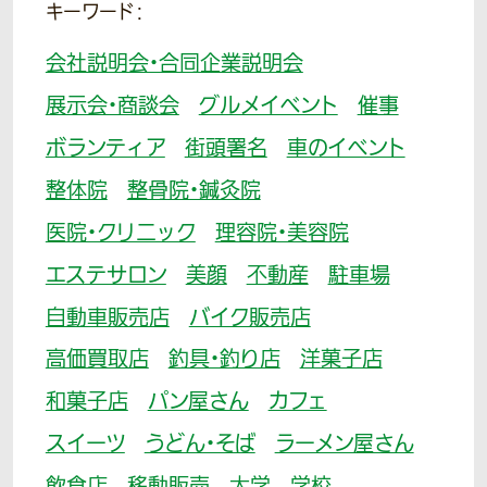
キーワード：
会社説明会・合同企業説明会
展示会・商談会
グルメイベント
催事
ボランティア
街頭署名
車のイベント
整体院
整骨院・鍼灸院
医院・クリニック
理容院・美容院
エステサロン
美顔
不動産
駐車場
自動車販売店
バイク販売店
高価買取店
釣具・釣り店
洋菓子店
和菓子店
パン屋さん
カフェ
スイーツ
うどん・そば
ラーメン屋さん