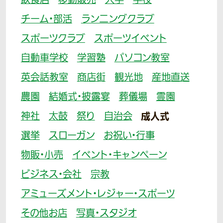
飲食店
移動販売
大学
学校
チーム・部活
ランニングクラブ
スポーツクラブ
スポーツイベント
自動車学校
学習塾
パソコン教室
英会話教室
商店街
観光地
産地直送
農園
結婚式・披露宴
葬儀場
霊園
神社
太鼓
祭り
自治会
成人式
選挙
スローガン
お祝い・行事
物販・小売
イベント・キャンペーン
ビジネス・会社
宗教
アミューズメント・レジャー・スポーツ
その他お店
写真・スタジオ