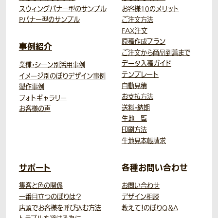
スウィングバナー型のサンプル
お客様10のメリット
Pバナー型のサンプル
ご注文方法
FAX注文
原稿作成プラン
事例紹介
ご注文から商品到着まで
データ入稿ガイド
業種・シーン別活用事例
テンプレート
イメージ別のぼりデザイン事例
自動見積
製作事例
お支払方法
フォトギャラリー
送料・納期
お客様の声
生地一覧
印刷方法
生地見本帳請求
サポート
各種お問い合わせ
集客と色の関係
お問い合わせ
一番目立つのぼりは？
デザイン相談
店頭でお客様を呼び込む方法
教えて！のぼりQ＆A