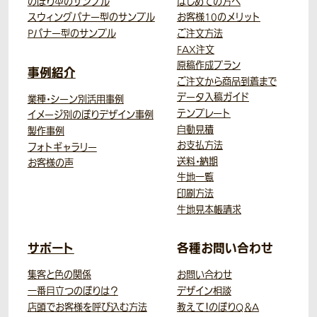
のぼり型のサンプル
はじめての方へ
スウィングバナー型のサンプル
お客様10のメリット
Pバナー型のサンプル
ご注文方法
FAX注文
原稿作成プラン
事例紹介
ご注文から商品到着まで
データ入稿ガイド
業種・シーン別活用事例
テンプレート
イメージ別のぼりデザイン事例
自動見積
製作事例
お支払方法
フォトギャラリー
送料・納期
お客様の声
生地一覧
印刷方法
生地見本帳請求
サポート
各種お問い合わせ
集客と色の関係
お問い合わせ
一番目立つのぼりは？
デザイン相談
店頭でお客様を呼び込む方法
教えて！のぼりQ＆A