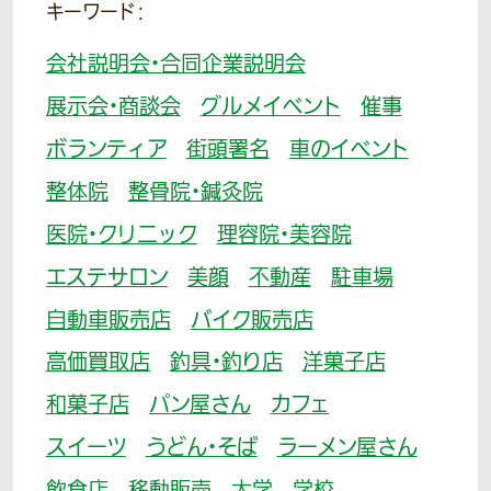
キーワード：
会社説明会・合同企業説明会
展示会・商談会
グルメイベント
催事
ボランティア
街頭署名
車のイベント
整体院
整骨院・鍼灸院
医院・クリニック
理容院・美容院
エステサロン
美顔
不動産
駐車場
自動車販売店
バイク販売店
高価買取店
釣具・釣り店
洋菓子店
和菓子店
パン屋さん
カフェ
スイーツ
うどん・そば
ラーメン屋さん