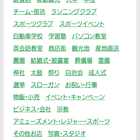
飲食店
移動販売
大学
学校
チーム・部活
ランニングクラブ
スポーツクラブ
スポーツイベント
自動車学校
学習塾
パソコン教室
英会話教室
商店街
観光地
産地直送
農園
結婚式・披露宴
葬儀場
霊園
神社
太鼓
祭り
自治会
成人式
選挙
スローガン
お祝い・行事
物販・小売
イベント・キャンペーン
ビジネス・会社
宗教
アミューズメント・レジャー・スポーツ
その他お店
写真・スタジオ