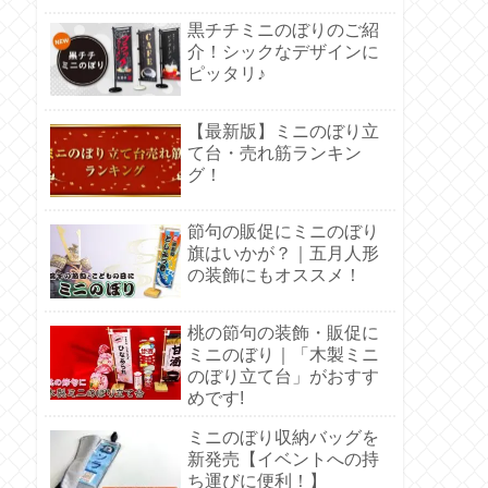
黒チチミニのぼりのご紹
介！シックなデザインに
ピッタリ♪
【最新版】ミニのぼり立
て台・売れ筋ランキン
グ！
節句の販促にミニのぼり
旗はいかが？｜五月人形
の装飾にもオススメ！
桃の節句の装飾・販促に
ミニのぼり｜「木製ミニ
のぼり立て台」がおすす
めです!
ミニのぼり収納バッグを
新発売【イベントへの持
ち運びに便利！】