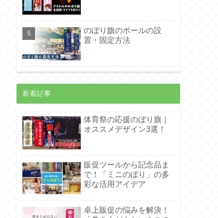
のぼり旗のポールの設
置・固定方法
新着記事
体育祭の応援のぼり旗｜
オススメデザイン3選！
販促ツールから記念品ま
で！「ミニのぼり」の多
彩な活用アイデア
卓上販促の悩みを解決！