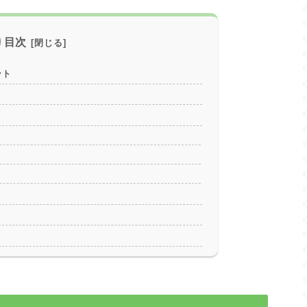
目次
ット