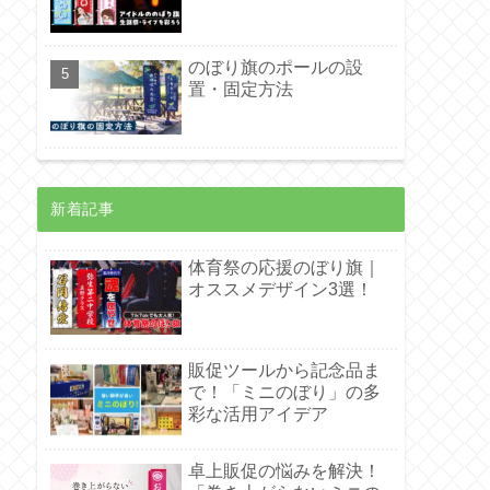
のぼり旗のポールの設
置・固定方法
新着記事
体育祭の応援のぼり旗｜
オススメデザイン3選！
販促ツールから記念品ま
で！「ミニのぼり」の多
彩な活用アイデア
卓上販促の悩みを解決！