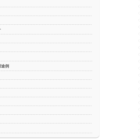
介
用途例