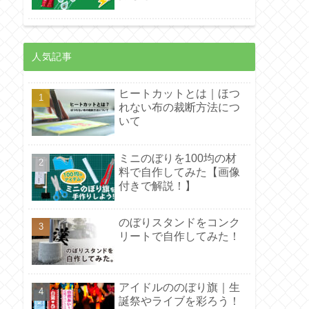
人気記事
ヒートカットとは｜ほつ
れない布の裁断方法につ
いて
ミニのぼりを100均の材
料で自作してみた【画像
付きで解説！】
のぼりスタンドをコンク
リートで自作してみた！
アイドルののぼり旗｜生
誕祭やライブを彩ろう！