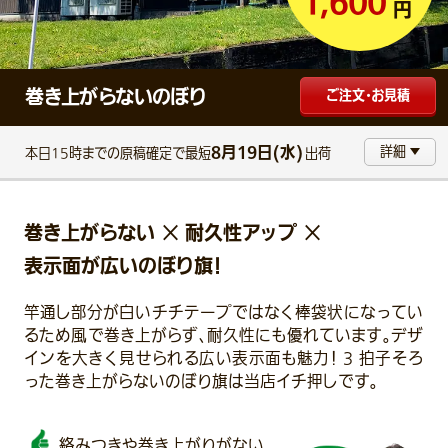
1,600
円
巻き上がらないのぼり
ご注文・お見積
8月19日(水)
詳細
本日15時までの原稿確定で最短
出荷
巻き上がらない × 耐久性アップ ×
表示面が広いのぼり旗！
竿通し部分が白いチチテープではなく棒袋状になってい
るため風で巻き上がらず、耐久性にも優れています。デザ
インを大きく見せられる広い表示面も魅力！ 3 拍子そろ
った巻き上がらないのぼり旗は当店イチ押しです。
絡みつきや巻き上がりがない