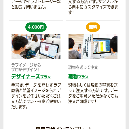
データやイラストレーターな
文する方法です。サンプルか
ど形式は問いません。
ら自由にカスタマイズできま
す！
4,000円
無料
ラフイメージから
現物を送って注文
プロがデザイン！
デザイナーズ
現物
プラン
プラン
手書き、データを問わずラフ
現物もしくは現物の写真を送
原稿と希望イメージを伝えデ
って注文する方法です。デー
ザインをお任せいただくご注
タをご用意いただかなくても
文方法です。2～3案ご提案い
注文が可能です！
たします。