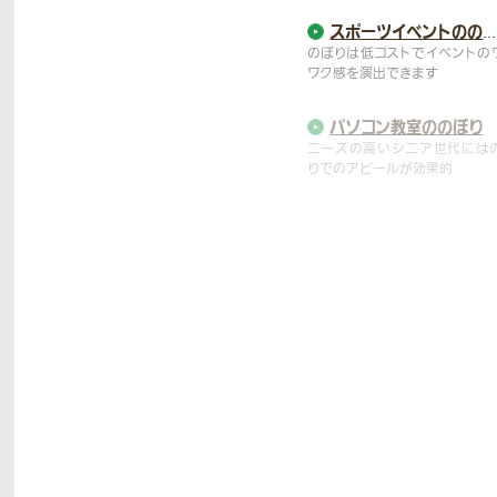
スポーツイベントの
のぼり
のぼりは低コストでイベントの
ワク感を演出できます
パソコン教室の
のぼり
ニーズの高いシニア世代には
りでのアピールが効果的
観光地ののぼり
土地や施設の魅力を的確に瞬
アピールできます
結婚式・披露宴の
のぼり
個性的な演出で新郎新婦にも
トにも印象に残る結婚式に
神社ののぼり
和の風情を表現し行事やお祭
華やかに彩ります