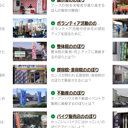
るに
ブースの前を来場者が通り過ぎる
ほんの数秒が勝負！
ボランティア活動の
のぼり
気を
ボランティア活動や団体名の認知
アップを図るために
整体院ののぼり
せた
整体院の集客・売上アップに貢献す
るのぼりとは？！
理容院・美容院の
のぼり
場所
センスが問われる理容院・美容院の
のぼりで集客させるには？
不動産ののぼり
ため
オープンハウス等不動産イベントで
集客に貢献するのぼりとは？
バイク販売店の
のぼり
は、
かっこいいバイクにはかっこいいの
ぼりでアピールしよう