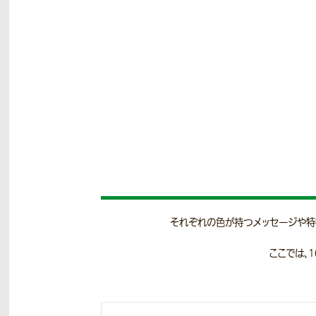
自治会ののぼり
のぼりを活用し、地域づくりや
化につなげよう！
スローガンの
のぼり
スローガンののぼりでモチベー
ンや団結力をアップしよう！
それぞれの色が持つメッセージや特
ここでは、