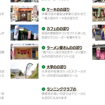
ケーキののぼり
をす
洋菓子店の販促は季節に合わせて
一番人気のケーキをのぼりで
カフェののぼり
んの
お店の雰囲気やコンセプトにあった
のぼりでリピーターを増やそう
ラーメン屋さんの
のぼり
店頭
「食べたい」を引き出すラーメン屋さ
んののぼりのポイントとは
大学ののぼり
自店
大学名や校章が入ったスクールカ
スス
ラーののぼりは必須のツール
ランニングクラブ
ののぼり
一体
視認性の高いのぼりはアピールに
りま
も目印にもなります