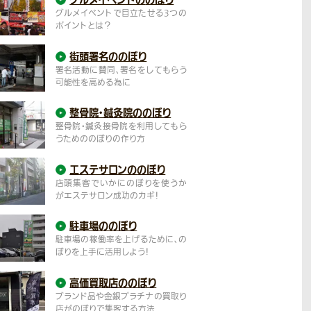
グルメイベントで目立たせる3つの
ポイントとは？
街頭署名ののぼり
署名活動に賛同、署名をしてもらう
可能性を高める為に
整骨院・鍼灸院の
のぼり
整骨院・鍼灸接骨院を利用してもら
うためののぼりの作り方
エステサロンの
のぼり
店頭集客でいかにのぼりを使うか
がエステサロン成功のカギ！
駐車場ののぼり
駐車場の稼働率を上げるために、の
ぼりを上手に活用しよう！
高価買取店の
のぼり
ブランド品や金銀プラチナの買取り
店がのぼりで集客する方法