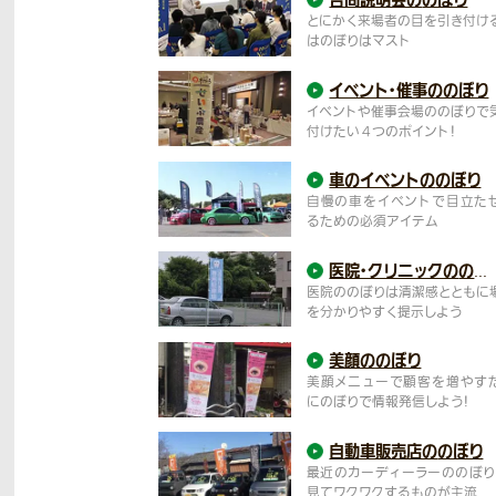
とにかく来場者の目を引き付け
はのぼりはマスト
イベント・催事ののぼり
イベントや催事会場ののぼりで
付けたい４つのポイント！
車のイベントの
のぼり
自慢の車をイベントで目立た
るための必須アイテム
医院・クリニックの
のぼり
医院ののぼりは清潔感とともに
を分かりやすく提示しよう
美顔ののぼり
美顔メニューで顧客を増やす
にのぼりで情報発信しよう！
自動車販売店の
のぼり
最近のカーディーラーののぼり
見てワクワクするものが主流