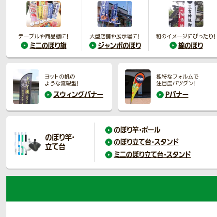
テーブルや商品棚に！
大型店舗や展示場に！
和のイメージにぴったり！
ミニのぼり旗
ジャンボのぼり
綿のぼり
ヨットの帆の
独特なフォルムで
ような流線型！
注目度バツグン！
スウィング
バナー
Pバナー
のぼり竿・ポール
のぼり竿・
のぼり立て台・スタンド
立て台
ミニのぼり立て台・スタンド