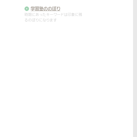
学習塾ののぼり
時期にあったキーワードは印象に残
るのぼりになります
商店街ののぼり
商店街全体を盛り上げ働いている
人を元気にしてくれます
農園ののぼり
目に留まりやすいのぼりは大通りか
ら農園までの道標
霊園ののぼり
落ち着いた雰囲気の霊園にも使え
る、オーダーのぼりの魅力
祭りののぼり
お祭りを盛り上げるだけでなく装飾
としても重宝します