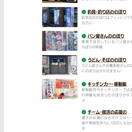
釣具・釣り店の
のぼり
釣具店ののぼりはフィッシング
る方に…
パン屋さんの
のぼり
集客で成功しているパン屋さ
のぼりの特徴
うどん・そばの
のぼり
うどん屋さんやお蕎麦屋さんの
にのぼりは欠かせません！
キッチンカー・移動販売ののぼり
移動販売やキッチンカーでは
の特徴を訴求したのぼりがオ
メ
チーム・部活の
応援のぼり
選手の応援になるだけでなく
感や雰囲気作りに！目印にもな
す