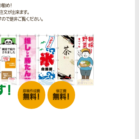
お勧め！
注文が出来ます。
すので是非ご覧ください。
す！
原稿作成費
修正費
無料！
無料！