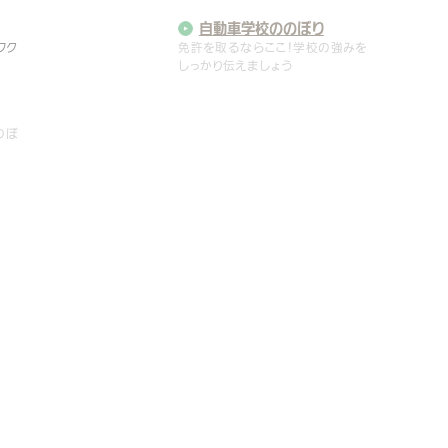
自動車学校の
のぼり
ワク
免許を取るならここ！学校の強みを
しっかり伝えましょう
英会話教室の
のぼり
のぼ
駅前留学よりも近所で留学！低予算
でしっかりアピール
産地直送ののぼり
時に
扱っている商品のイラストや画像を
使うと効果倍増
葬儀場ののぼり
ゲス
独自のサービスを伝え必要な時に
思い出してもらいましょう
太鼓ののぼり
りを
躍動感あふれる演奏会を演出し会
場全体を盛り上げてくれます