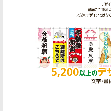
デザイ
豊富にご用意し
既製のデザインではなく
5,200
デ
以上の
文字・書