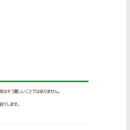
選挙ののぼり
選挙にのぼりはマスト。自身の考え
や良いイメージを伝えよう
実はそう難しいことではありません。
紹介します。