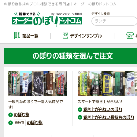
のぼり旗作成のプロに相談できる専門店｜オーダーのぼりドットコム
デザイン検索
商品一覧
デザイン
サンプル
のぼりの種類を選んで注文
一般的なのぼりで一番人気商品で
スマートで巻き上がらない！
す！
巻き上がらないのぼり
のぼり旗
巻き上がらない長持ちのぼり
のぼり旗
長持ち