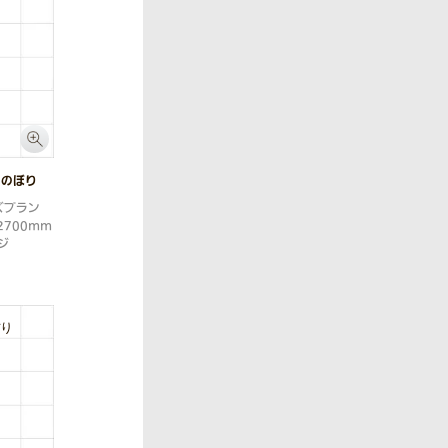
ののぼり
ズプラン
2700mm
ジ