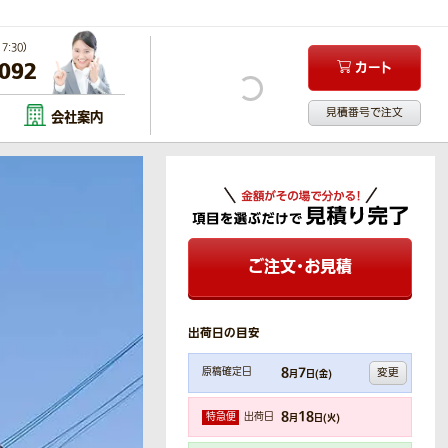
:30）
-092
カート
見積番号で注文
会社案内
ご注文・お見積
出荷日の目安
8
7
変更
原稿確定日
月
日(
金
)
8
18
特急便
出荷日
月
日(
火
)