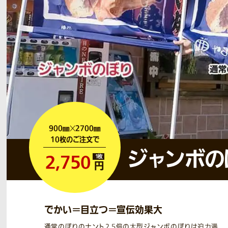
900㎜
2700㎜
×
10枚のご注文で
ジャンボの
2,750
円
でかい＝目立つ＝宣伝効果大
通常のぼりのナント2.5倍の大型ジャンボのぼりは迫力満