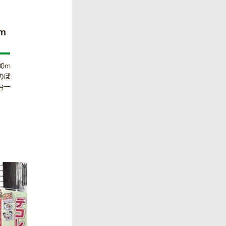
0m
00m
のぼ
台一