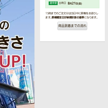
8
21
通常便
出荷日
月
日(
金
)
15時までのご注文分は当日中に原稿をお送りし
原稿確定日が納期計算の基準
ます。
になります。
商品到着までの流れ