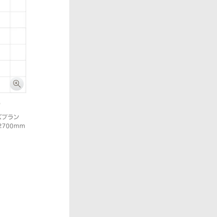
り
ズプラン
2700mm