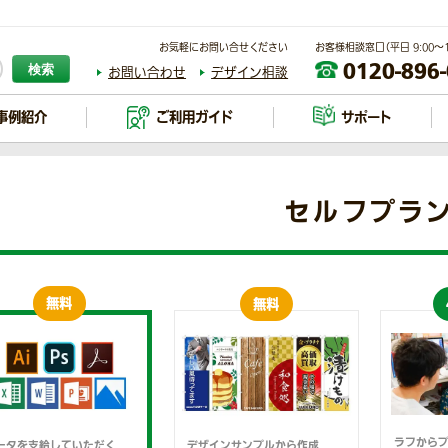
お気軽にお問い合せください
お客様相談窓口（平日 9:00～17
0120-896
検索
お問い合わせ
デザイン相談
事例紹介
ご利用ガイド
サポート
セルフプラ
無料
無料
ラフからプ
ータを支給していただく
デザインサンプルから作成