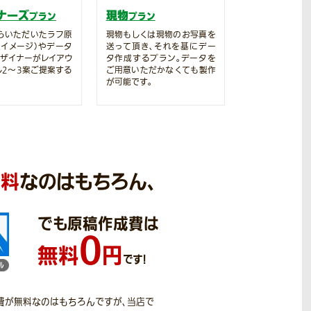
ナーズ
現物
プラン
プラン
らいただいたラフ原
現物もしくは現物のお写真を
望イメージ）やデータ
送って頂き、それを基にデー
デザイナーがレイアウ
タ作成するプラン。データを
し2～3案ご提案する
ご用意いただかなくても製作
が可能です。
無料
なのはもちろん、
でも原稿作成費は
0
無料
円
です！
費が無料なのはもちろんですが、当店で