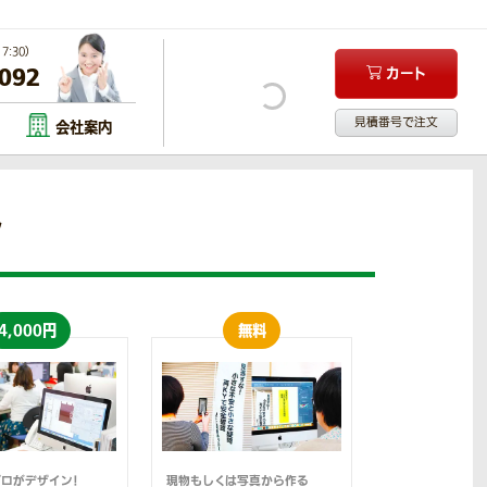
:30）
-092
カート
見積番号で注文
会社案内
ン
4,000円
無料
ロがデザイン！
現物もしくは写真から作る