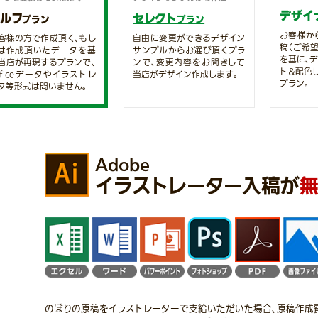
デザイ
セルフ
セレクト
プラン
プラン
お客様か
客様の方で作成頂く、もし
自由に変更ができるデザイン
稿（ご希
は作成頂いたデータを基
サンプルからお選び頂くプラ
を基に、
当店が再現するプランで、
ンで、変更内容をお聞きして
ト＆配色
fficeデータやイラストレ
当店がデザイン作成します。
プラン。
タ等形式は問いません。
Adobe
イラストレーター入稿が
のぼりの原稿をイラストレーターで支給いただいた場合、原稿作成