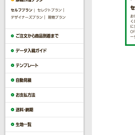
セルフプラン
セレクトプラン
お
デザイナーズプラン
現物プラン
く
に
O
ご注文から商品到着まで
ー
データ入稿ガイド
テンプレート
自動見積
お支払方法
送料・納期
生地一覧