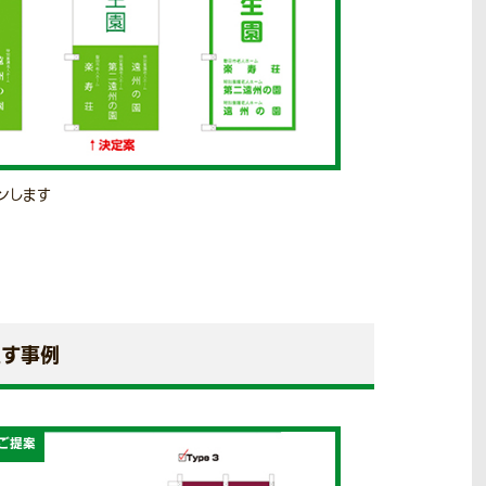
ンします
直す事例
ご提案