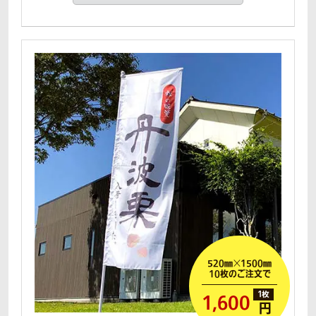
520㎜
×
1500㎜
10枚のご注文で
1,600
円