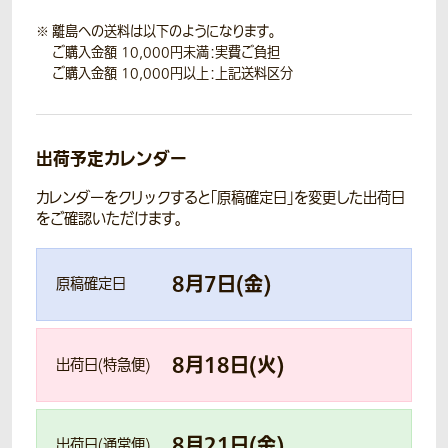
離島への送料は以下のようになります。
ご購入金額 10,000円未満：実費ご負担
ご購入金額 10,000円以上：上記送料区分
出荷予定カレンダー
カレンダーをクリックすると「原稿確定日」を変更した出荷日
をご確認いただけます。
8
月
7
日(
金
)
原稿確定日
8
月
18
日(
火
)
出荷日(特急便)
8
月
21
日(
金
)
出荷日(通常便)