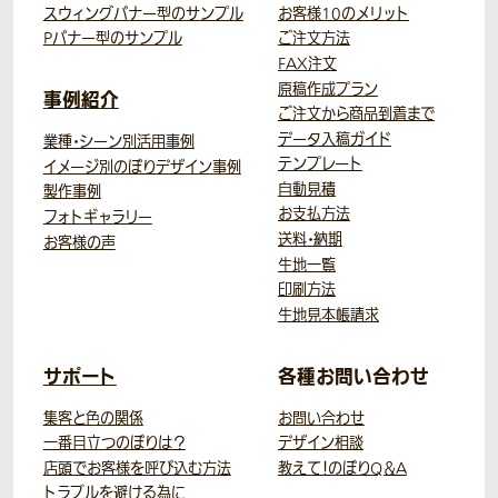
スウィングバナー型のサンプル
お客様10のメリット
Pバナー型のサンプル
ご注文方法
FAX注文
原稿作成プラン
事例紹介
ご注文から商品到着まで
データ入稿ガイド
業種・シーン別活用事例
テンプレート
イメージ別のぼりデザイン事例
自動見積
製作事例
お支払方法
フォトギャラリー
送料・納期
お客様の声
生地一覧
印刷方法
生地見本帳請求
サポート
各種お問い合わせ
集客と色の関係
お問い合わせ
一番目立つのぼりは？
デザイン相談
店頭でお客様を呼び込む方法
教えて！のぼりQ＆A
トラブルを避ける為に