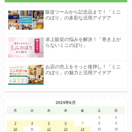
販促ツールから記念品まで！「ミニ
のぼり」の多彩な活用アイデア
卓上販促の悩みを解決！「巻き上が
らないミニのぼり」
お店の売上をそっと後押し！「ミニ
のぼり」の魅力と活用アイデア
2024年6月
月
火
水
木
金
土
日
1
2
3
4
5
6
7
8
9
10
11
12
13
14
15
16