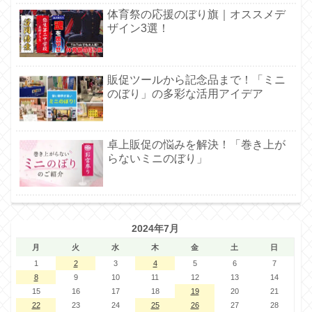
体育祭の応援のぼり旗｜オススメデ
ザイン3選！
販促ツールから記念品まで！「ミニ
のぼり」の多彩な活用アイデア
卓上販促の悩みを解決！「巻き上が
らないミニのぼり」
2024年7月
月
火
水
木
金
土
日
1
2
3
4
5
6
7
8
9
10
11
12
13
14
15
16
17
18
19
20
21
22
23
24
25
26
27
28