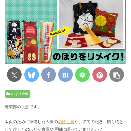
のぼり全般
縫製部の長倉です。
販促のために準備した大量の
のぼり旗
や、節句の記念、贈り物と
して作ったのぼりが倉庫や戸棚に眠っていませんか？