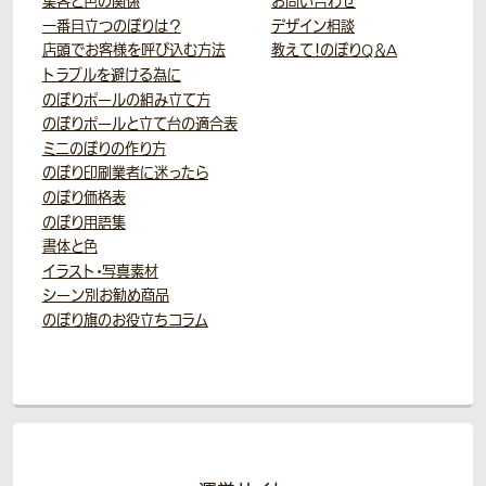
集客と色の関係
お問い合わせ
一番目立つのぼりは？
デザイン相談
店頭でお客様を呼び込む方法
教えて！のぼりQ＆A
トラブルを避ける為に
のぼりポールの組み立て方
のぼりポールと立て台の適合表
ミニのぼりの作り方
のぼり印刷業者に迷ったら
のぼり価格表
のぼり用語集
書体と色
イラスト・写真素材
シーン別お勧め商品
のぼり旗のお役立ちコラム