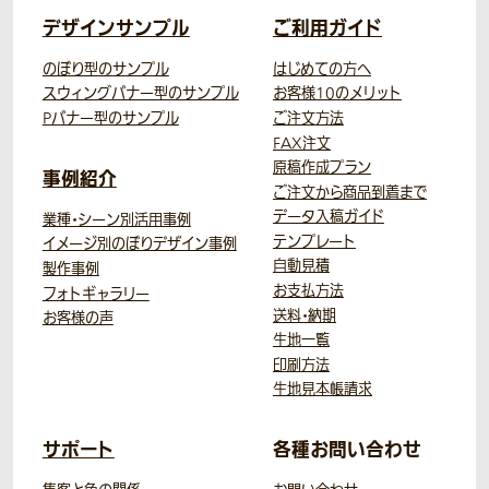
デザインサンプル
ご利用ガイド
のぼり型のサンプル
はじめての方へ
スウィングバナー型のサンプル
お客様10のメリット
Pバナー型のサンプル
ご注文方法
FAX注文
原稿作成プラン
事例紹介
ご注文から商品到着まで
データ入稿ガイド
業種・シーン別活用事例
テンプレート
イメージ別のぼりデザイン事例
自動見積
製作事例
お支払方法
フォトギャラリー
送料・納期
お客様の声
生地一覧
印刷方法
生地見本帳請求
サポート
各種お問い合わせ