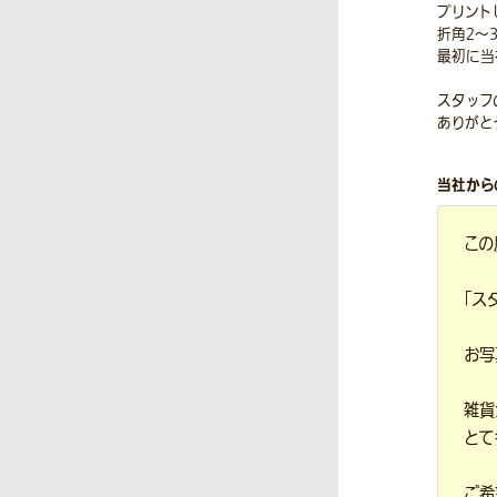
プリント
折角2〜
最初に当
スタッフ
ありがと
当社から
この
「ス
お写
雑貨
とて
ご希