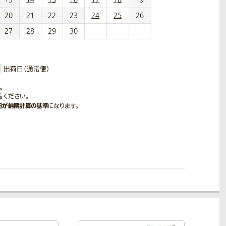
20
21
22
23
24
25
26
27
28
29
30
出荷日（通常便）
。
覧ください。
日が納期計算の基準
になります。