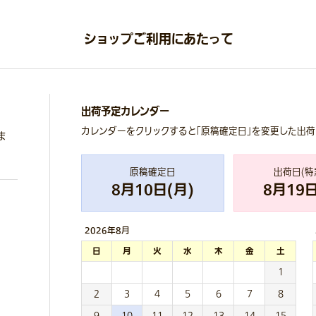
ショップご利用にあたって
出荷予定カレンダー
カレンダーをクリックすると「原稿確定日」を変更した出
ま
原稿確定日
出荷日(特
8
月
10
日(
月
)
8
月
19
日
2026年
8月
日
月
火
水
木
金
土
1
2
3
4
5
6
7
8
9
10
11
12
13
14
15