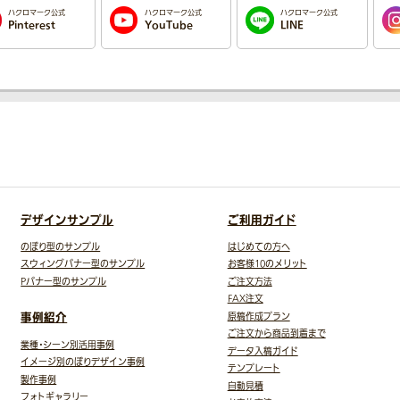
ハクロマーク公式
ハクロマーク公式
ハクロマーク公式
Pinterest
YouTube
LINE
デザインサンプル
ご利用ガイド
のぼり型のサンプル
はじめての方へ
スウィングバナー型のサンプル
お客様10のメリット
Pバナー型のサンプル
ご注文方法
FAX注文
事例紹介
原稿作成プラン
ご注文から商品到着まで
業種・シーン別活用事例
データ入稿ガイド
イメージ別のぼりデザイン事例
テンプレート
製作事例
自動見積
フォトギャラリー