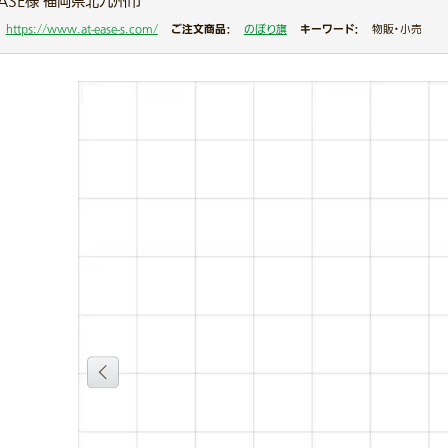
EASE様 福岡県北九州市
ご注文商品：
キーワード：
https://www.at-ease-s.com/
のぼり旗
物販・小売