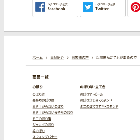
ハクロマーク公式
ハクロマーク公式
Facebook
Twitter
ホーム
事例紹介
お客様の声
以前頼んだことがあるので
商品一覧
のぼり
のぼり竿・立て台
のぼり旗
のぼり竿・ポール
長持ちのぼり旗
のぼり立て台・スタンド
巻き上がらないのぼり
ミニのぼり立て台・スタンド
巻き上がらない長持ちのぼり
ミニのぼり旗
ジャンボのぼり
綿のぼり
スウィングバナー