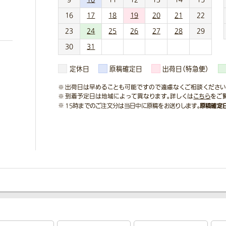
16
17
18
19
20
21
22
23
24
25
26
27
28
29
30
31
定休日
原稿確定日
出荷日（特急便）
出荷日は早めることも可能ですので遠慮なくご相談ください
到着予定日は地域によって異なります。詳しくは
こちら
をご
原稿確定
15時までのご注文分は当日中に原稿をお送りします。