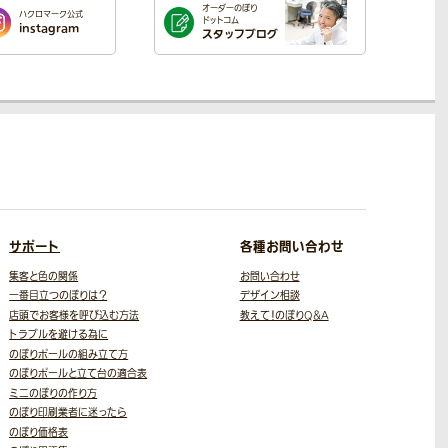
オーダーのぼり
ハクロマーク公式
ドットコム
instagram
スタッフブログ
サポート
各種お問い合わせ
集客と色の関係
お問い合わせ
一番目立つのぼりは？
デザイン相談
店頭でお客様を呼び込む方法
教えて！のぼりQ＆A
トラブルを避ける為に
のぼりポールの組み立て方
のぼりポールと立て台の適合表
ミニのぼりの作り方
のぼり印刷業者に迷ったら
のぼり価格表