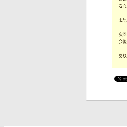
安心
また
次回
今後
あり