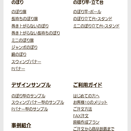
のぼり
のぼり竿・立て台
のぼり旗
のぼり竿・ポール
長持ちのぼり旗
のぼり立て台・スタンド
巻き上がらないのぼり
ミニのぼり立て台・スタンド
巻き上がらない長持ちのぼり
ミニのぼり旗
ジャンボのぼり
綿のぼり
スウィングバナー
Pバナー
デザインサンプル
ご利用ガイド
のぼり型のサンプル
はじめての方へ
スウィングバナー型のサンプル
お客様10のメリット
Pバナー型のサンプル
ご注文方法
FAX注文
原稿作成プラン
事例紹介
ご注文から商品到着まで