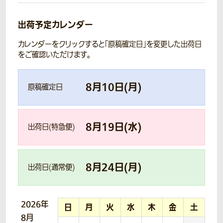
出荷予定カレンダー
カレンダーをクリックすると「原稿確定日」を変更した出荷日
をご確認いただけます。
8
月
10
日(
月
)
原稿確定日
8
月
19
日(
水
)
出荷日(特急便)
8
月
24
日(
月
)
出荷日(通常便)
2026年
日
月
火
水
木
金
土
8月