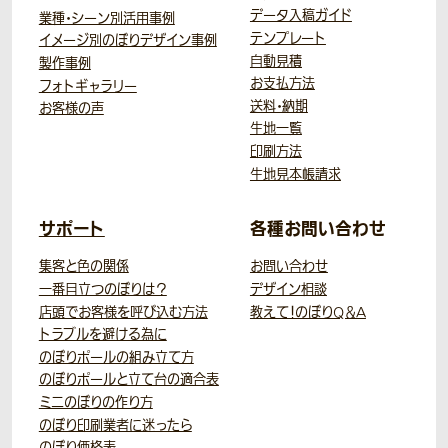
データ入稿ガイド
業種・シーン別活用事例
テンプレート
イメージ別のぼりデザイン事例
自動見積
製作事例
お支払方法
フォトギャラリー
送料・納期
お客様の声
生地一覧
印刷方法
生地見本帳請求
サポート
各種お問い合わせ
集客と色の関係
お問い合わせ
一番目立つのぼりは？
デザイン相談
店頭でお客様を呼び込む方法
教えて！のぼりQ＆A
トラブルを避ける為に
のぼりポールの組み立て方
のぼりポールと立て台の適合表
ミニのぼりの作り方
のぼり印刷業者に迷ったら
のぼり価格表