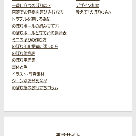
一番目立つのぼりは？
デザイン相談
店頭でお客様を呼び込む方法
教えて！のぼりQ＆A
トラブルを避ける為に
のぼりポールの組み立て方
のぼりポールと立て台の適合表
ミニのぼりの作り方
のぼり印刷業者に迷ったら
のぼり価格表
のぼり用語集
書体と色
イラスト・写真素材
シーン別お勧め商品
のぼり旗のお役立ちコラム
運営サイト