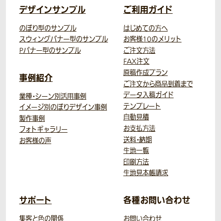
デザインサンプル
ご利用ガイド
のぼり型のサンプル
はじめての方へ
スウィングバナー型のサンプル
お客様10のメリット
Pバナー型のサンプル
ご注文方法
FAX注文
原稿作成プラン
事例紹介
ご注文から商品到着まで
データ入稿ガイド
業種・シーン別活用事例
テンプレート
イメージ別のぼりデザイン事例
自動見積
製作事例
お支払方法
フォトギャラリー
送料・納期
お客様の声
生地一覧
印刷方法
生地見本帳請求
サポート
各種お問い合わせ
集客と色の関係
お問い合わせ