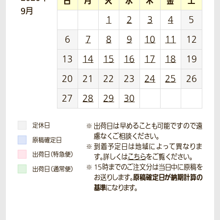
日
月
火
水
木
金
土
9月
1
2
3
4
5
6
7
8
9
10
11
12
13
14
15
16
17
18
19
20
21
22
23
24
25
26
27
28
29
30
定休日
出荷日は早めることも可能ですので遠
慮なくご相談ください。
原稿確定日
到着予定日は地域によって異なりま
出荷日（特急便）
す。詳しくは
こちら
をご覧ください。
15時までのご注文分は当日中に原稿を
出荷日（通常便）
原稿確定日が納期計算の
お送りします。
基準
になります。