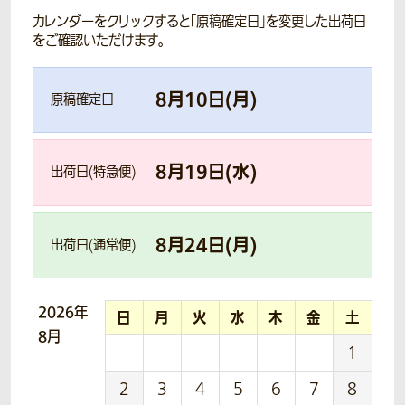
カレンダーをクリックすると「原稿確定日」を変更した出荷日
をご確認いただけます。
8
月
10
日(
月
)
原稿確定日
8
月
19
日(
水
)
出荷日(特急便)
8
月
24
日(
月
)
出荷日(通常便)
2026年
日
月
火
水
木
金
土
8月
1
2
3
4
5
6
7
8