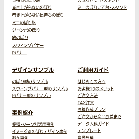
長持ちのぼり旗
のぼり立て台・スタンド
巻き上がらないのぼり
ミニのぼり立て台・スタンド
巻き上がらない長持ちのぼり
ミニのぼり旗
ジャンボのぼり
綿のぼり
スウィングバナー
Pバナー
デザインサンプル
ご利用ガイド
のぼり型のサンプル
はじめての方へ
スウィングバナー型のサンプル
お客様10のメリット
Pバナー型のサンプル
ご注文方法
FAX注文
原稿作成プラン
事例紹介
ご注文から商品到着まで
データ入稿ガイド
業種・シーン別活用事例
テンプレート
イメージ別のぼりデザイン事例
自動見積
製作事例