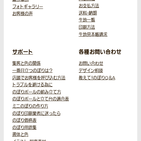
お支払方法
フォトギャラリー
送料・納期
お客様の声
生地一覧
印刷方法
生地見本帳請求
サポート
各種お問い合わせ
集客と色の関係
お問い合わせ
一番目立つのぼりは？
デザイン相談
店頭でお客様を呼び込む方法
教えて！のぼりQ＆A
トラブルを避ける為に
のぼりポールの組み立て方
のぼりポールと立て台の適合表
ミニのぼりの作り方
のぼり印刷業者に迷ったら
のぼり価格表
のぼり用語集
書体と色