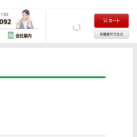
:30）
-092
カート
見積番号で注文
会社案内