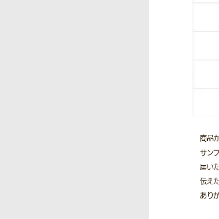
商品
サン
届い
伝え
ありが