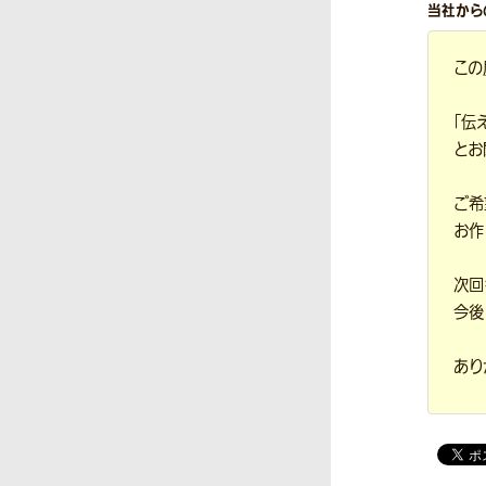
当社から
この
「伝
とお
ご希
お作
次回
今後
あり