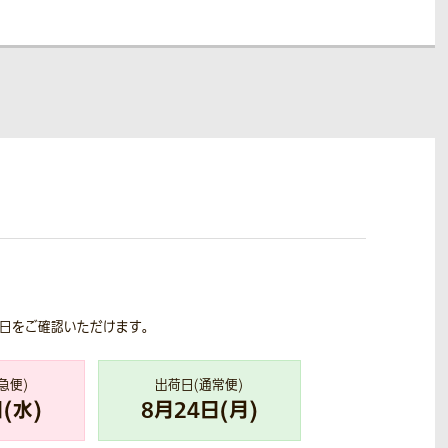
荷日をご確認いただけます。
急便)
出荷日(通常便)
(
水
)
8
月
24
日(
月
)