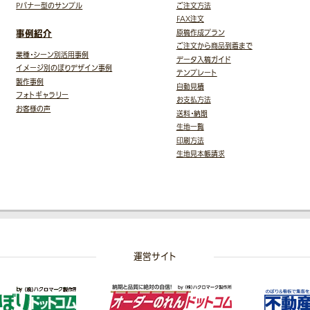
Pバナー型のサンプル
ご注文方法
FAX注文
事例紹介
原稿作成プラン
ご注文から商品到着まで
業種・シーン別活用事例
データ入稿ガイド
イメージ別のぼりデザイン事例
テンプレート
製作事例
自動見積
フォトギャラリー
お支払方法
お客様の声
送料・納期
生地一覧
印刷方法
生地見本帳請求
運営サイト