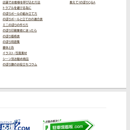
店頭でお客様を呼び込む方法
教えて！のぼりQ＆A
トラブルを避ける為に
のぼりポールの組み立て方
のぼりポールと立て台の適合表
ミニのぼりの作り方
のぼり印刷業者に迷ったら
のぼり価格表
のぼり用語集
書体と色
イラスト・写真素材
シーン別お勧め商品
のぼり旗のお役立ちコラム