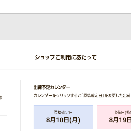
ショップご利用にあたって
出荷予定カレンダー
カレンダーをクリックすると「原稿確定日」を変更した出
ま
原稿確定日
出荷日(特
8
月
10
日(
月
)
8
月
19
日