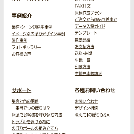
FAX注文
原稿作成プラン
事例紹介
ご注文から商品到着まで
データ入稿ガイド
業種・シーン別活用事例
テンプレート
イメージ別のぼりデザイン事例
自動見積
製作事例
お支払方法
フォトギャラリー
送料・納期
お客様の声
生地一覧
印刷方法
生地見本帳請求
サポート
各種お問い合わせ
集客と色の関係
お問い合わせ
一番目立つのぼりは？
デザイン相談
店頭でお客様を呼び込む方法
教えて！のぼりQ＆A
トラブルを避ける為に
のぼりポールの組み立て方