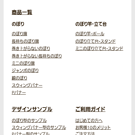
商品一覧
のぼり
のぼり竿・立て台
のぼり旗
のぼり竿・ポール
長持ちのぼり旗
のぼり立て台・スタンド
巻き上がらないのぼり
ミニのぼり立て台・スタンド
巻き上がらない長持ちのぼり
ミニのぼり旗
ジャンボのぼり
綿のぼり
スウィングバナー
Pバナー
デザインサンプル
ご利用ガイド
のぼり型のサンプル
はじめての方へ
スウィングバナー型のサンプル
お客様10のメリット
Pバナー型のサンプル
ご注文方法