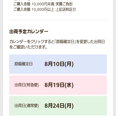
ご購入金額 10,000円未満：実費ご負担
ご購入金額 10,000円以上：上記送料区分
出荷予定カレンダー
カレンダーをクリックすると「原稿確定日」を変更した出荷日
をご確認いただけます。
8
月
10
日(
月
)
原稿確定日
8
月
19
日(
水
)
出荷日(特急便)
8
月
24
日(
月
)
出荷日(通常便)