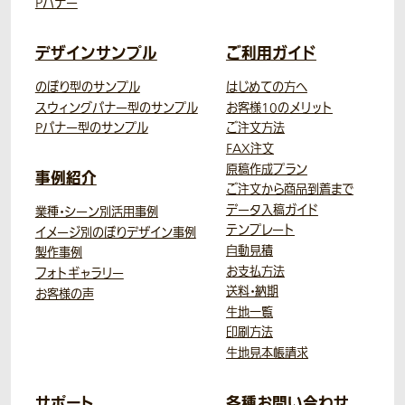
Pバナー
デザインサンプル
ご利用ガイド
のぼり型のサンプル
はじめての方へ
スウィングバナー型のサンプル
お客様10のメリット
Pバナー型のサンプル
ご注文方法
FAX注文
原稿作成プラン
事例紹介
ご注文から商品到着まで
データ入稿ガイド
業種・シーン別活用事例
テンプレート
イメージ別のぼりデザイン事例
自動見積
製作事例
お支払方法
フォトギャラリー
送料・納期
お客様の声
生地一覧
印刷方法
生地見本帳請求
サポート
各種お問い合わせ