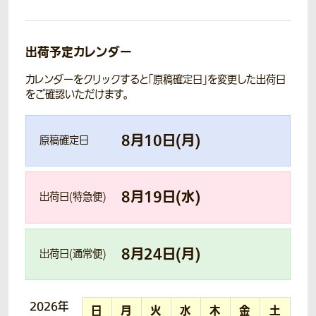
出荷予定カレンダー
カレンダーをクリックすると「原稿確定日」を変更した出荷日
をご確認いただけます。
8
月
10
日(
月
)
原稿確定日
8
月
19
日(
水
)
出荷日(特急便)
8
月
24
日(
月
)
出荷日(通常便)
2026年
日
月
火
水
木
金
土