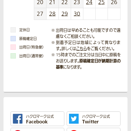
20
21
22
23
24
25
26
27
28
29
30
定休日
出荷日は早めることも可能ですので遠
慮なくご相談ください。
原稿確定日
到着予定日は地域によって異なりま
出荷日（特急便）
す。詳しくは
こちら
をご覧ください。
15時までのご注文分は当日中に原稿を
出荷日（通常便）
原稿確定日が納期計算の
お送りします。
基準
になります。
ハクロマーク公式
ハクロマーク公式
Facebook
Twitter