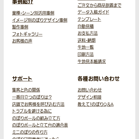
事例紹介
ご注文から商品到着まで
データ入稿ガイド
業種・シーン別活用事例
テンプレート
イメージ別のぼりデザイン事例
自動見積
製作事例
お支払方法
フォトギャラリー
送料・納期
お客様の声
生地一覧
印刷方法
生地見本帳請求
サポート
各種お問い合わせ
集客と色の関係
お問い合わせ
一番目立つのぼりは？
デザイン相談
店頭でお客様を呼び込む方法
教えて！のぼりQ＆A
トラブルを避ける為に
のぼりポールの組み立て方
のぼりポールと立て台の適合表
ミニのぼりの作り方