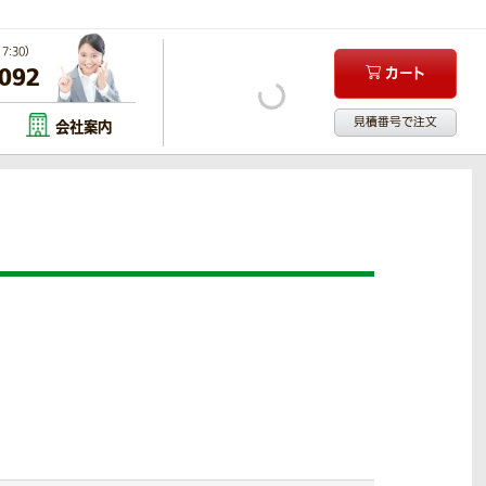
:30）
-092
カート
見積番号で注文
会社案内