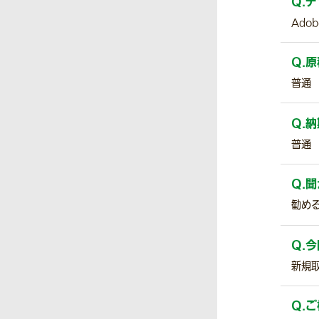
Q.
デ
Adob
Q.
原
普通
Q.
納
普通
Q.
聞
勧め
Q.
今
新規
Q.
ご