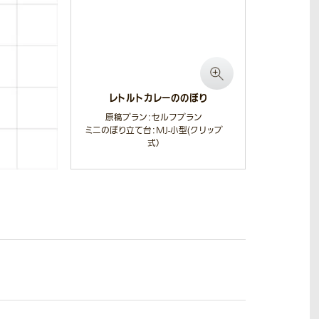
レトルトカレーののぼり
原稿プラン：セルフプラン
ミニのぼり立て台：MJ-小型(クリップ
式）
サイズ：幅80mm x 高さ200mm
生地：テトロンポンジ