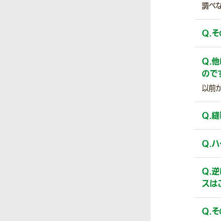
調べ
Q.
そ
Q.
他
ので
以前
Q.
縫
Q.
ハ
Q.
逆
スは
Q.
そ