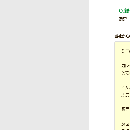
Q.
総
満足
当社から
ミニ
カレ
とて
こん
即買
販売
次回