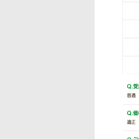
Q.
受
普通
Q.
価
適正