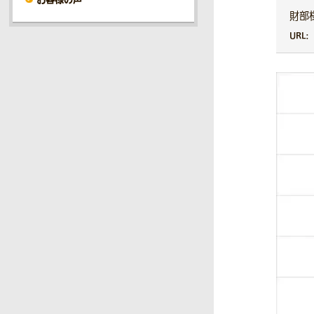
財部
URL：