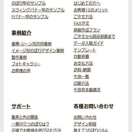
のぼり型のサンプル
はじめての方へ
スウィングバナー型のサンプル
お客様10のメリット
Pバナー型のサンプル
ご注文方法
FAX注文
原稿作成プラン
事例紹介
ご注文から商品到着まで
データ入稿ガイド
業種・シーン別活用事例
テンプレート
イメージ別のぼりデザイン事例
自動見積
製作事例
お支払方法
フォトギャラリー
送料・納期
お客様の声
生地一覧
印刷方法
生地見本帳請求
サポート
各種お問い合わせ
集客と色の関係
お問い合わせ
一番目立つのぼりは？
デザイン相談
店頭でお客様を呼び込む方法
教えて！のぼりQ＆A