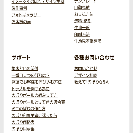
テンプレート
イメージ別のぼりデザイン事例
自動見積
製作事例
お支払方法
フォトギャラリー
送料・納期
お客様の声
生地一覧
印刷方法
生地見本帳請求
サポート
各種お問い合わせ
集客と色の関係
お問い合わせ
一番目立つのぼりは？
デザイン相談
店頭でお客様を呼び込む方法
教えて！のぼりQ＆A
トラブルを避ける為に
のぼりポールの組み立て方
のぼりポールと立て台の適合表
ミニのぼりの作り方
のぼり印刷業者に迷ったら
のぼり価格表
のぼり用語集