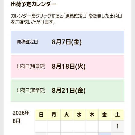
出荷予定カレンダー
カレンダーをクリックすると「原稿確定日」を変更した出荷日
をご確認いただけます。
8
月
7
日(
金
)
原稿確定日
8
月
18
日(
火
)
出荷日(特急便)
8
月
21
日(
金
)
出荷日(通常便)
2026年
日
月
火
水
木
金
土
8月
1