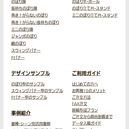
のぼり旗
のぼり竿・ポール
長持ちのぼり旗
のぼり立て台・スタンド
巻き上がらないのぼり
ミニのぼり立て台・スタンド
巻き上がらない長持ちのぼり
ミニのぼり旗
ジャンボのぼり
綿のぼり
スウィングバナー
Pバナー
デザインサンプル
ご利用ガイド
のぼり型のサンプル
はじめての方へ
スウィングバナー型のサンプル
お客様10のメリット
Pバナー型のサンプル
ご注文方法
FAX注文
原稿作成プラン
事例紹介
ご注文から商品到着まで
データ入稿ガイド
業種・シーン別活用事例