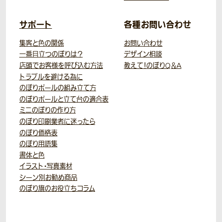
サポート
各種お問い合わせ
集客と色の関係
お問い合わせ
一番目立つのぼりは？
デザイン相談
店頭でお客様を呼び込む方法
教えて！のぼりQ＆A
トラブルを避ける為に
のぼりポールの組み立て方
のぼりポールと立て台の適合表
ミニのぼりの作り方
のぼり印刷業者に迷ったら
のぼり価格表
のぼり用語集
書体と色
イラスト・写真素材
シーン別お勧め商品
のぼり旗のお役立ちコラム