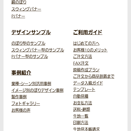
綿のぼり
スウィングバナー
Pバナー
デザインサンプル
ご利用ガイド
のぼり型のサンプル
はじめての方へ
スウィングバナー型のサンプル
お客様10のメリット
Pバナー型のサンプル
ご注文方法
FAX注文
原稿作成プラン
事例紹介
ご注文から商品到着まで
データ入稿ガイド
業種・シーン別活用事例
テンプレート
イメージ別のぼりデザイン事例
自動見積
製作事例
お支払方法
フォトギャラリー
送料・納期
お客様の声
生地一覧
印刷方法
生地見本帳請求