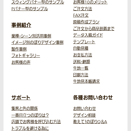
スウィングバナー型のサンプル
お客様10のメリット
Pバナー型のサンプル
ご注文方法
FAX注文
原稿作成プラン
事例紹介
ご注文から商品到着まで
データ入稿ガイド
業種・シーン別活用事例
テンプレート
イメージ別のぼりデザイン事例
自動見積
製作事例
お支払方法
フォトギャラリー
送料・納期
お客様の声
生地一覧
印刷方法
生地見本帳請求
サポート
各種お問い合わせ
集客と色の関係
お問い合わせ
一番目立つのぼりは？
デザイン相談
店頭でお客様を呼び込む方法
教えて！のぼりQ＆A
トラブルを避ける為に