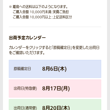
離島への送料は以下のようになります。
ご購入金額 10,000円未満：実費ご負担
ご購入金額 10,000円以上：上記送料区分
出荷予定カレンダー
カレンダーをクリックすると「原稿確定日」を変更した出荷日
をご確認いただけます。
8
月
6
日(
木
)
原稿確定日
8
月
17
日(
月
)
出荷日(特急便)
8
月
20
日(
木
)
出荷日(通常便)