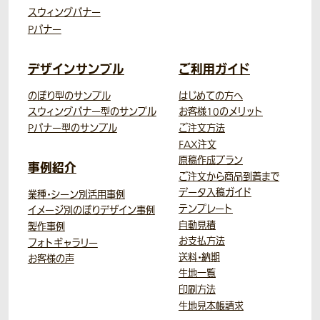
スウィングバナー
Pバナー
デザインサンプル
ご利用ガイド
のぼり型のサンプル
はじめての方へ
スウィングバナー型のサンプル
お客様10のメリット
Pバナー型のサンプル
ご注文方法
FAX注文
原稿作成プラン
事例紹介
ご注文から商品到着まで
データ入稿ガイド
業種・シーン別活用事例
テンプレート
イメージ別のぼりデザイン事例
自動見積
製作事例
お支払方法
フォトギャラリー
送料・納期
お客様の声
生地一覧
印刷方法
生地見本帳請求