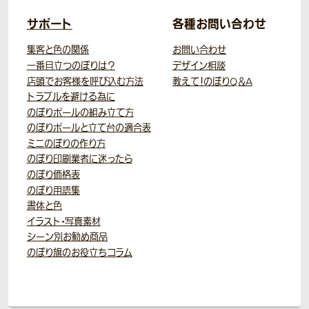
サポート
各種お問い合わせ
集客と色の関係
お問い合わせ
一番目立つのぼりは？
デザイン相談
店頭でお客様を呼び込む方法
教えて！のぼりQ＆A
トラブルを避ける為に
のぼりポールの組み立て方
のぼりポールと立て台の適合表
ミニのぼりの作り方
のぼり印刷業者に迷ったら
のぼり価格表
のぼり用語集
書体と色
イラスト・写真素材
シーン別お勧め商品
のぼり旗のお役立ちコラム