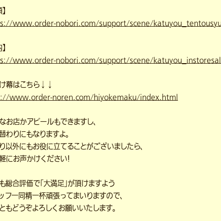
頭】
ps://www.order-nobori.com/support/scene/katuyou_tentousy
内】
ps://www.order-nobori.com/support/scene/katuyou_instoresa
け幕はこちら↓↓
p://www.order-noren.com/hiyokemaku/index.html
なお店かアピールもできますし、
替わりにもなりますよ。
り以外にもお役に立てることがございましたら、
軽にお声かけください！
も総合評価で「大満足」が頂けますよう
ッフ一同精一杯頑張ってまいりますので、
ともどうぞよろしくお願いいたします。