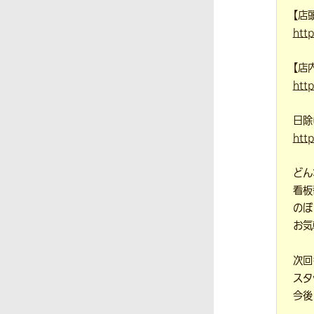
【店
htt
【店
htt
日除
htt
どん
看板
のぼ
お気
次回
スタ
今後