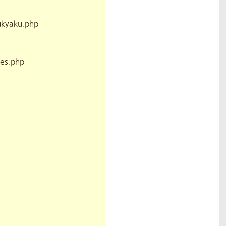
ukyaku.php
les.php