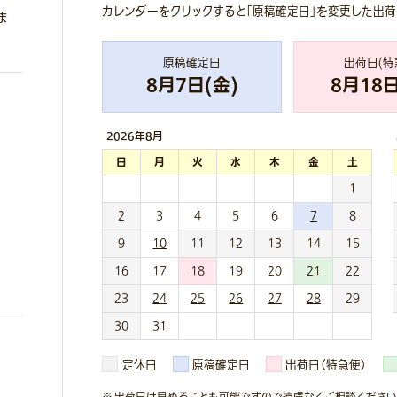
カレンダーをクリックすると「原稿確定日」を変更した出
ま
原稿確定日
出荷日(特
8
月
7
日(
金
)
8
月
18
日
2026年
8月
日
月
火
水
木
金
土
1
2
3
4
5
6
7
8
9
10
11
12
13
14
15
16
17
18
19
20
21
22
23
24
25
26
27
28
29
30
31
定休日
原稿確定日
出荷日（特急便）