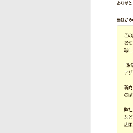
ありがと
当社から
この
お忙
誠に
「想
デザ
新商
のぼ
弊社
など
店頭