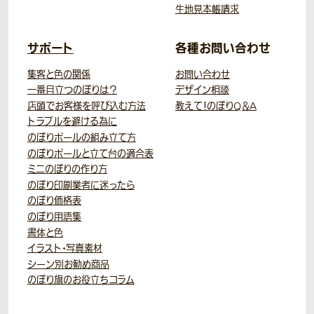
生地見本帳請求
サポート
各種お問い合わせ
集客と色の関係
お問い合わせ
一番目立つのぼりは？
デザイン相談
店頭でお客様を呼び込む方法
教えて！のぼりQ＆A
トラブルを避ける為に
のぼりポールの組み立て方
のぼりポールと立て台の適合表
ミニのぼりの作り方
のぼり印刷業者に迷ったら
のぼり価格表
のぼり用語集
書体と色
イラスト・写真素材
シーン別お勧め商品
のぼり旗のお役立ちコラム