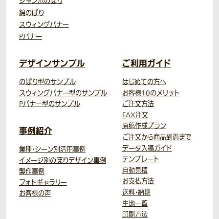
ジャンボのぼり
綿のぼり
スウィングバナー
Pバナー
デザインサンプル
ご利用ガイド
のぼり型のサンプル
はじめての方へ
スウィングバナー型のサンプル
お客様10のメリット
Pバナー型のサンプル
ご注文方法
FAX注文
原稿作成プラン
事例紹介
ご注文から商品到着まで
データ入稿ガイド
業種・シーン別活用事例
テンプレート
イメージ別のぼりデザイン事例
自動見積
製作事例
お支払方法
フォトギャラリー
送料・納期
お客様の声
生地一覧
印刷方法