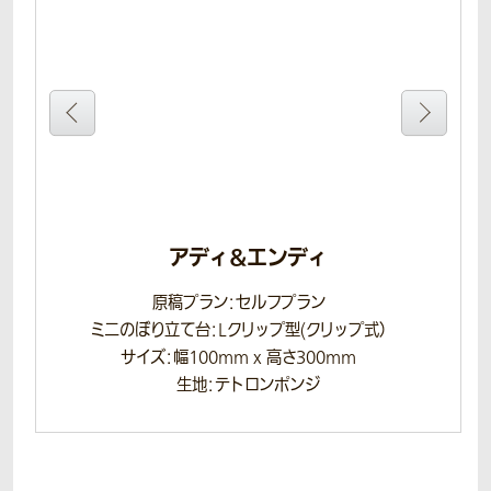
アディ&エンディ
原稿プラン：セルフプラン
）
ミニのぼり立て台：Lクリップ型(クリップ式）
ミ
サイズ：幅100mm x 高さ300mm
生地：テトロンポンジ