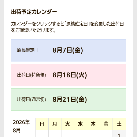
出荷予定カレンダー
カレンダーをクリックすると「原稿確定日」を変更した出荷日
をご確認いただけます。
8
月
7
日(
金
)
原稿確定日
8
月
18
日(
火
)
出荷日(特急便)
8
月
21
日(
金
)
出荷日(通常便)
2026年
日
月
火
水
木
金
土
8月
1