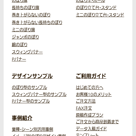
のぼり旗
のぼり竿・ポール
長持ちのぼり旗
のぼり立て台・スタンド
巻き上がらないのぼり
ミニのぼり立て台・スタンド
巻き上がらない長持ちのぼり
ミニのぼり旗
ジャンボのぼり
綿のぼり
スウィングバナー
Pバナー
デザインサンプル
ご利用ガイド
のぼり型のサンプル
はじめての方へ
スウィングバナー型のサンプル
お客様10のメリット
Pバナー型のサンプル
ご注文方法
FAX注文
原稿作成プラン
事例紹介
ご注文から商品到着まで
データ入稿ガイド
業種・シーン別活用事例
テンプレート