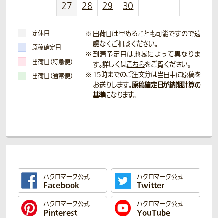
27
28
29
30
定休日
出荷日は早めることも可能ですので遠
慮なくご相談ください。
原稿確定日
到着予定日は地域によって異なりま
出荷日（特急便）
す。詳しくは
こちら
をご覧ください。
15時までのご注文分は当日中に原稿を
出荷日（通常便）
原稿確定日が納期計算の
お送りします。
基準
になります。
ハクロマーク公式
ハクロマーク公式
Facebook
Twitter
ハクロマーク公式
ハクロマーク公式
Pinterest
YouTube