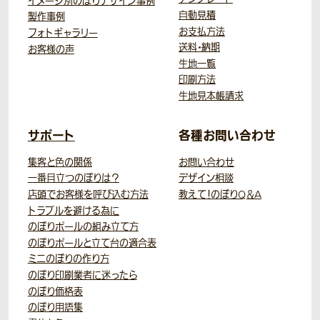
イメージ別のぼりデザイン事例
自動見積
製作事例
お支払方法
フォトギャラリー
送料・納期
お客様の声
生地一覧
印刷方法
生地見本帳請求
サポート
各種お問い合わせ
集客と色の関係
お問い合わせ
一番目立つのぼりは？
デザイン相談
店頭でお客様を呼び込む方法
教えて！のぼりQ＆A
トラブルを避ける為に
のぼりポールの組み立て方
のぼりポールと立て台の適合表
ミニのぼりの作り方
のぼり印刷業者に迷ったら
のぼり価格表
のぼり用語集