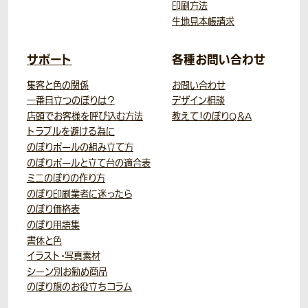
印刷方法
生地見本帳請求
サポート
各種お問い合わせ
集客と色の関係
お問い合わせ
一番目立つのぼりは？
デザイン相談
店頭でお客様を呼び込む方法
教えて！のぼりQ＆A
トラブルを避ける為に
のぼりポールの組み立て方
のぼりポールと立て台の適合表
ミニのぼりの作り方
のぼり印刷業者に迷ったら
のぼり価格表
のぼり用語集
書体と色
イラスト・写真素材
シーン別お勧め商品
のぼり旗のお役立ちコラム