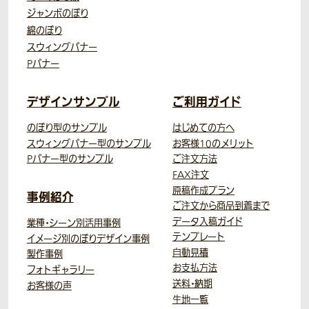
ジャンボのぼり
綿のぼり
スウィングバナー
Pバナー
デザインサンプル
ご利用ガイド
のぼり型のサンプル
はじめての方へ
スウィングバナー型のサンプル
お客様10のメリット
Pバナー型のサンプル
ご注文方法
FAX注文
原稿作成プラン
事例紹介
ご注文から商品到着まで
データ入稿ガイド
業種・シーン別活用事例
テンプレート
イメージ別のぼりデザイン事例
自動見積
製作事例
お支払方法
フォトギャラリー
送料・納期
お客様の声
生地一覧