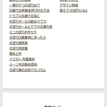
一番目立つのぼりは？
デザイン相談
店頭でお客様を呼び込む方法
教えて！のぼりQ＆A
トラブルを避ける為に
のぼりポールの組み立て方
のぼりポールと立て台の適合表
ミニのぼりの作り方
のぼり印刷業者に迷ったら
のぼり価格表
のぼり用語集
書体と色
イラスト・写真素材
シーン別お勧め商品
のぼり旗のお役立ちコラム