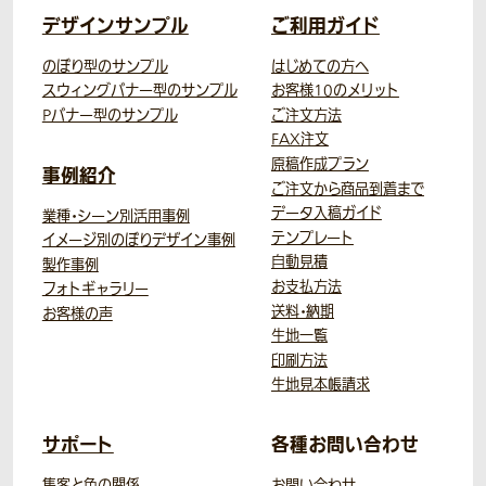
デザインサンプル
ご利用ガイド
のぼり型のサンプル
はじめての方へ
スウィングバナー型のサンプル
お客様10のメリット
Pバナー型のサンプル
ご注文方法
FAX注文
原稿作成プラン
事例紹介
ご注文から商品到着まで
データ入稿ガイド
業種・シーン別活用事例
テンプレート
イメージ別のぼりデザイン事例
自動見積
製作事例
お支払方法
フォトギャラリー
送料・納期
お客様の声
生地一覧
印刷方法
生地見本帳請求
サポート
各種お問い合わせ
集客と色の関係
お問い合わせ