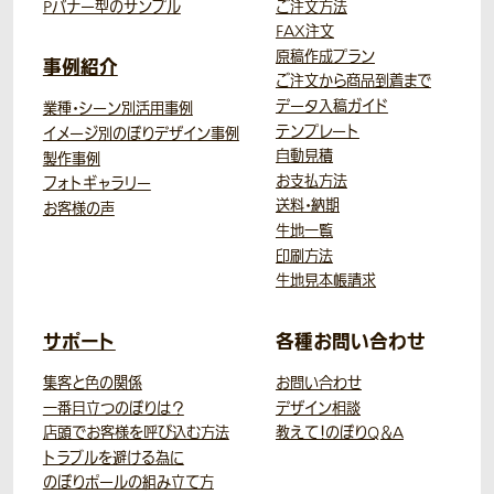
Pバナー型のサンプル
ご注文方法
FAX注文
原稿作成プラン
事例紹介
ご注文から商品到着まで
データ入稿ガイド
業種・シーン別活用事例
テンプレート
イメージ別のぼりデザイン事例
自動見積
製作事例
お支払方法
フォトギャラリー
送料・納期
お客様の声
生地一覧
印刷方法
生地見本帳請求
サポート
各種お問い合わせ
集客と色の関係
お問い合わせ
一番目立つのぼりは？
デザイン相談
店頭でお客様を呼び込む方法
教えて！のぼりQ＆A
トラブルを避ける為に
のぼりポールの組み立て方