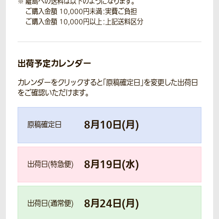
離島への送料は以下のようになります。
ご購入金額 10,000円未満：実費ご負担
ご購入金額 10,000円以上：上記送料区分
出荷予定カレンダー
カレンダーをクリックすると「原稿確定日」を変更した出荷日
をご確認いただけます。
8
月
10
日(
月
)
原稿確定日
8
月
19
日(
水
)
出荷日(特急便)
8
月
24
日(
月
)
出荷日(通常便)