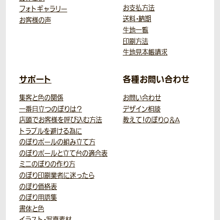
お支払方法
フォトギャラリー
送料・納期
お客様の声
生地一覧
印刷方法
生地見本帳請求
サポート
各種お問い合わせ
集客と色の関係
お問い合わせ
一番目立つのぼりは？
デザイン相談
店頭でお客様を呼び込む方法
教えて！のぼりQ＆A
トラブルを避ける為に
のぼりポールの組み立て方
のぼりポールと立て台の適合表
ミニのぼりの作り方
のぼり印刷業者に迷ったら
のぼり価格表
のぼり用語集
書体と色
イラスト・写真素材