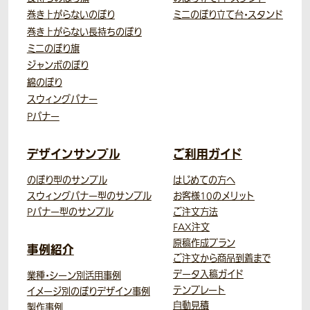
巻き上がらないのぼり
ミニのぼり立て台・スタンド
巻き上がらない長持ちのぼり
ミニのぼり旗
ジャンボのぼり
綿のぼり
スウィングバナー
Pバナー
デザインサンプル
ご利用ガイド
のぼり型のサンプル
はじめての方へ
スウィングバナー型のサンプル
お客様10のメリット
Pバナー型のサンプル
ご注文方法
FAX注文
原稿作成プラン
事例紹介
ご注文から商品到着まで
データ入稿ガイド
業種・シーン別活用事例
テンプレート
イメージ別のぼりデザイン事例
自動見積
製作事例