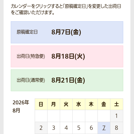
カレンダーをクリックすると「原稿確定日」を変更した出荷日
をご確認いただけます。
8
月
7
日(
金
)
原稿確定日
8
月
18
日(
火
)
出荷日(特急便)
8
月
21
日(
金
)
出荷日(通常便)
2026年
日
月
火
水
木
金
土
8月
1
2
3
4
5
6
7
8