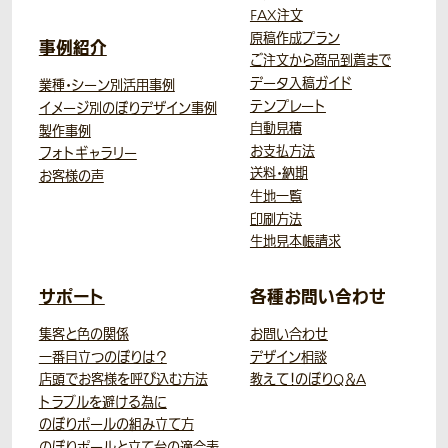
FAX注文
原稿作成プラン
事例紹介
ご注文から商品到着まで
データ入稿ガイド
業種・シーン別活用事例
テンプレート
イメージ別のぼりデザイン事例
自動見積
製作事例
お支払方法
フォトギャラリー
送料・納期
お客様の声
生地一覧
印刷方法
生地見本帳請求
サポート
各種お問い合わせ
集客と色の関係
お問い合わせ
一番目立つのぼりは？
デザイン相談
店頭でお客様を呼び込む方法
教えて！のぼりQ＆A
トラブルを避ける為に
のぼりポールの組み立て方
のぼりポールと立て台の適合表