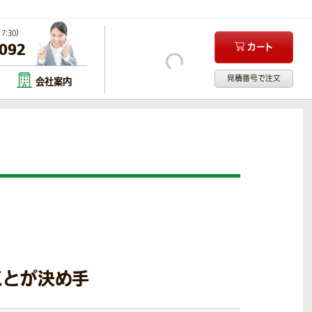
:30）
-092
カート
見積番号で注文
会社案内
ことが決め手