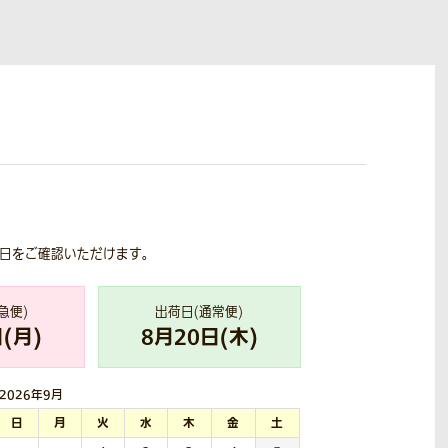
荷日をご確認いただけます。
急便)
出荷日(通常便)
(
月
)
8
月
20
日(
木
)
2026年
9月
日
月
火
水
木
金
土