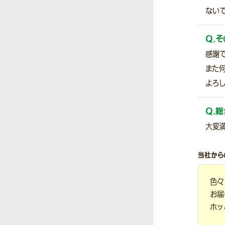
ないで
Q.
そ
感謝
また
よろし
Q.
総
大変
当社から
色々
お届
ホッ