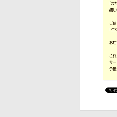
「ま
嬉し
ご使
「生
お店
これ
サー
今後