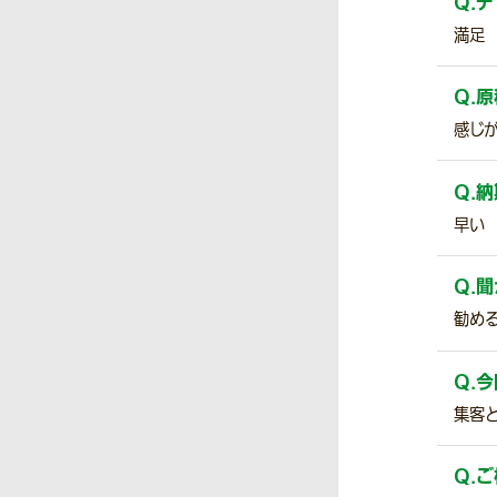
Q.
デ
満足
Q.
原
感じ
Q.
納
早い
Q.
聞
勧め
Q.
今
集客
Q.
ご