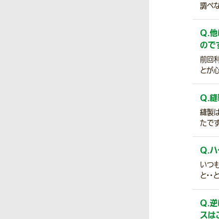
調べ
Q.
他
ので
前回
とが
Q.
縫
縫製
たです
Q.
ハ
いつ
と・・
Q.
逆
スは