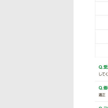
Q.
受
して
Q.
価
適正