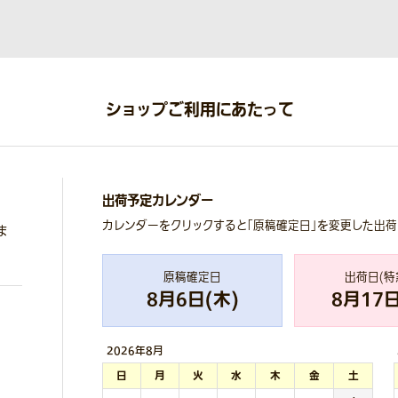
ショップご利用にあたって
出荷予定カレンダー
カレンダーをクリックすると「原稿確定日」を変更した出
ま
原稿確定日
出荷日(特
8
月
6
日(
木
)
8
月
17
日
2026年
8月
日
月
火
水
木
金
土