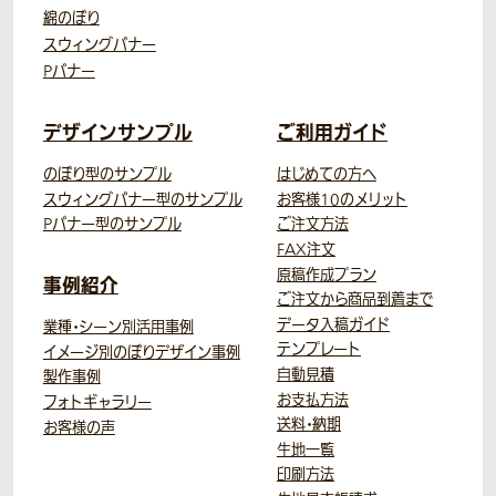
綿のぼり
スウィングバナー
Pバナー
デザインサンプル
ご利用ガイド
のぼり型のサンプル
はじめての方へ
スウィングバナー型のサンプル
お客様10のメリット
Pバナー型のサンプル
ご注文方法
FAX注文
原稿作成プラン
事例紹介
ご注文から商品到着まで
データ入稿ガイド
業種・シーン別活用事例
テンプレート
イメージ別のぼりデザイン事例
自動見積
製作事例
お支払方法
フォトギャラリー
送料・納期
お客様の声
生地一覧
印刷方法