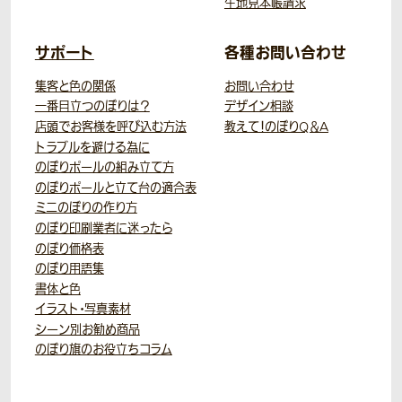
生地見本帳請求
サポート
各種お問い合わせ
集客と色の関係
お問い合わせ
一番目立つのぼりは？
デザイン相談
店頭でお客様を呼び込む方法
教えて！のぼりQ＆A
トラブルを避ける為に
のぼりポールの組み立て方
のぼりポールと立て台の適合表
ミニのぼりの作り方
のぼり印刷業者に迷ったら
のぼり価格表
のぼり用語集
書体と色
イラスト・写真素材
シーン別お勧め商品
のぼり旗のお役立ちコラム