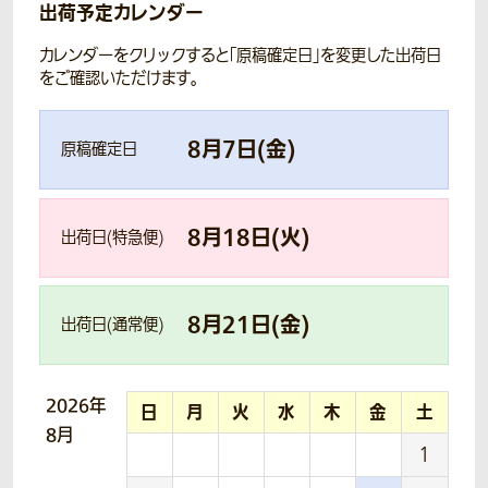
出荷予定カレンダー
カレンダーをクリックすると「原稿確定日」を変更した出荷日
をご確認いただけます。
8
月
7
日(
金
)
原稿確定日
8
月
18
日(
火
)
出荷日(特急便)
8
月
21
日(
金
)
出荷日(通常便)
2026年
日
月
火
水
木
金
土
8月
1