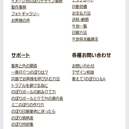
テンプレート
イメージ別のぼりデザイン事例
自動見積
製作事例
お支払方法
フォトギャラリー
送料・納期
お客様の声
生地一覧
印刷方法
生地見本帳請求
サポート
各種お問い合わせ
集客と色の関係
お問い合わせ
一番目立つのぼりは？
デザイン相談
店頭でお客様を呼び込む方法
教えて！のぼりQ＆A
トラブルを避ける為に
のぼりポールの組み立て方
のぼりポールと立て台の適合表
ミニのぼりの作り方
のぼり印刷業者に迷ったら
のぼり価格表
のぼり用語集