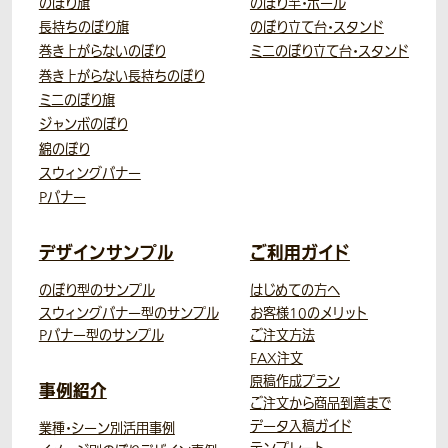
のぼり旗
のぼり竿・ポール
長持ちのぼり旗
のぼり立て台・スタンド
巻き上がらないのぼり
ミニのぼり立て台・スタンド
巻き上がらない長持ちのぼり
ミニのぼり旗
ジャンボのぼり
綿のぼり
スウィングバナー
Pバナー
デザインサンプル
ご利用ガイド
のぼり型のサンプル
はじめての方へ
スウィングバナー型のサンプル
お客様10のメリット
Pバナー型のサンプル
ご注文方法
FAX注文
原稿作成プラン
事例紹介
ご注文から商品到着まで
データ入稿ガイド
業種・シーン別活用事例