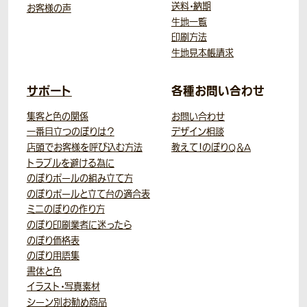
送料・納期
お客様の声
生地一覧
印刷方法
生地見本帳請求
サポート
各種お問い合わせ
集客と色の関係
お問い合わせ
一番目立つのぼりは？
デザイン相談
店頭でお客様を呼び込む方法
教えて！のぼりQ＆A
トラブルを避ける為に
のぼりポールの組み立て方
のぼりポールと立て台の適合表
ミニのぼりの作り方
のぼり印刷業者に迷ったら
のぼり価格表
のぼり用語集
書体と色
イラスト・写真素材
シーン別お勧め商品