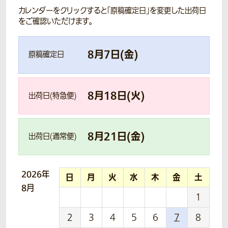
カレンダーをクリックすると「原稿確定日」を変更した出荷日
をご確認いただけます。
8
月
7
日(
金
)
原稿確定日
8
月
18
日(
火
)
出荷日(特急便)
8
月
21
日(
金
)
出荷日(通常便)
2026年
日
月
火
水
木
金
土
8月
1
2
3
4
5
6
7
8