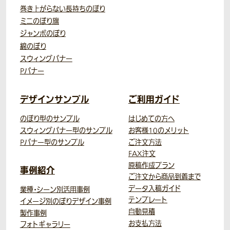
巻き上がらない長持ちのぼり
ミニのぼり旗
ジャンボのぼり
綿のぼり
スウィングバナー
Pバナー
デザインサンプル
ご利用ガイド
のぼり型のサンプル
はじめての方へ
スウィングバナー型のサンプル
お客様10のメリット
Pバナー型のサンプル
ご注文方法
FAX注文
原稿作成プラン
事例紹介
ご注文から商品到着まで
データ入稿ガイド
業種・シーン別活用事例
テンプレート
イメージ別のぼりデザイン事例
自動見積
製作事例
お支払方法
フォトギャラリー