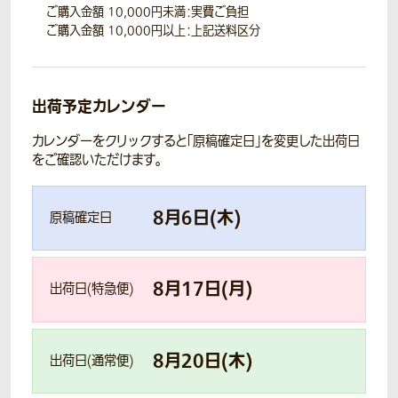
ご購入金額 10,000円未満：実費ご負担
ご購入金額 10,000円以上：上記送料区分
出荷予定カレンダー
カレンダーをクリックすると「原稿確定日」を変更した出荷日
をご確認いただけます。
8
月
6
日(
木
)
原稿確定日
8
月
17
日(
月
)
出荷日(特急便)
8
月
20
日(
木
)
出荷日(通常便)