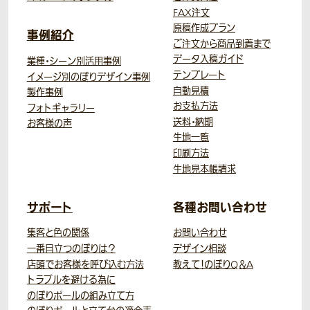
FAX注文
原稿作成プラン
事例紹介
ご注文から商品到着まで
データ入稿ガイド
業種・シーン別活用事例
テンプレート
イメージ別のぼりデザイン事例
自動見積
製作事例
お支払方法
フォトギャラリー
送料・納期
お客様の声
生地一覧
印刷方法
生地見本帳請求
サポート
各種お問い合わせ
集客と色の関係
お問い合わせ
一番目立つのぼりは？
デザイン相談
店頭でお客様を呼び込む方法
教えて！のぼりQ＆A
トラブルを避ける為に
のぼりポールの組み立て方