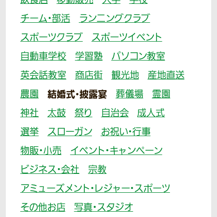
飲食店
移動販売
大学
学校
チーム・部活
ランニングクラブ
スポーツクラブ
スポーツイベント
自動車学校
学習塾
パソコン教室
英会話教室
商店街
観光地
産地直送
農園
結婚式・披露宴
葬儀場
霊園
神社
太鼓
祭り
自治会
成人式
選挙
スローガン
お祝い・行事
物販・小売
イベント・キャンペーン
ビジネス・会社
宗教
アミューズメント・レジャー・スポーツ
その他お店
写真・スタジオ