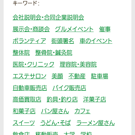
キーワード：
会社説明会・合同企業説明会
展示会・商談会
グルメイベント
催事
ボランティア
街頭署名
車のイベント
整体院
整骨院・鍼灸院
医院・クリニック
理容院・美容院
エステサロン
美顔
不動産
駐車場
自動車販売店
バイク販売店
高価買取店
釣具・釣り店
洋菓子店
和菓子店
パン屋さん
カフェ
スイーツ
うどん・そば
ラーメン屋さん