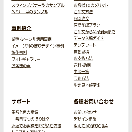
スウィングバナー型のサンプル
お客様10のメリット
Pバナー型のサンプル
ご注文方法
FAX注文
原稿作成プラン
事例紹介
ご注文から商品到着まで
データ入稿ガイド
業種・シーン別活用事例
テンプレート
イメージ別のぼりデザイン事例
自動見積
製作事例
お支払方法
フォトギャラリー
送料・納期
お客様の声
生地一覧
印刷方法
生地見本帳請求
サポート
各種お問い合わせ
集客と色の関係
お問い合わせ
一番目立つのぼりは？
デザイン相談
店頭でお客様を呼び込む方法
教えて！のぼりQ＆A