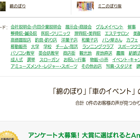
綿のぼり
ミニのぼり旗
会社説明会・合同企業説明会
展示会・商談会
グルメイベント
催事
ード：
整骨院・鍼灸院
医院・クリニック
理容院・美容院
エステサロン
美
高価買取店
釣具・釣り店
洋菓子店
和菓子店
パン屋さん
カフェ
移動販売
大学
学校
チーム・部活
ランニングクラブ
スポーツク
パソコン教室
英会話教室
商店街
観光地
産地直送
農園
結婚式
成人式
選挙
スローガン
お祝い・行事
物販・小売
イベント・キャ
アミューズメント・レジャー・スポーツ
その他お店
写真・スタジオ
「綿のぼり」 「車のイベント」
合計
0
件のお客様の声が見つかり
アンケート大募集！
大賞に選ばれると
A