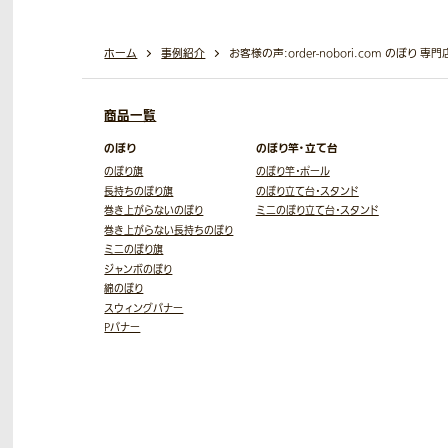
ホーム
事例紹介
お客様の声:order-nobori.com のぼり 
商品一覧
のぼり
のぼり竿・立て台
のぼり旗
のぼり竿・ポール
長持ちのぼり旗
のぼり立て台・スタンド
巻き上がらないのぼり
ミニのぼり立て台・スタンド
巻き上がらない長持ちのぼり
ミニのぼり旗
ジャンボのぼり
綿のぼり
スウィングバナー
Pバナー