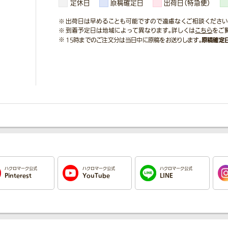
定休日
原稿確定日
出荷日（特急便）
出荷日は早めることも可能ですので遠慮なくご相談ください
到着予定日は地域によって異なります。詳しくは
こちら
をご
原稿確定
15時までのご注文分は当日中に原稿をお送りします。
ハクロマーク公式
ハクロマーク公式
ハクロマーク公式
Pinterest
YouTube
LINE