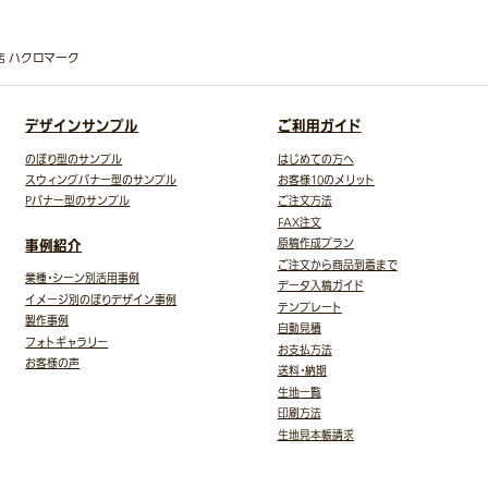
専門店 ハクロマーク
デザインサンプル
ご利用ガイド
のぼり型のサンプル
はじめての方へ
スウィングバナー型のサンプル
お客様10のメリット
Pバナー型のサンプル
ご注文方法
FAX注文
事例紹介
原稿作成プラン
ご注文から商品到着まで
業種・シーン別活用事例
データ入稿ガイド
イメージ別のぼりデザイン事例
テンプレート
製作事例
自動見積
フォトギャラリー
お支払方法
お客様の声
送料・納期
生地一覧
印刷方法
生地見本帳請求