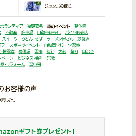
ジャンボのぼり
ボランティア
街頭署名
車のイベント
整体院
顔
不動産
駐車場
自動車販売店
バイク販売店
スイーツ
うどん・そば
ラーメン屋さん
飲食店
ラブ
スポーツイベント
自動車学校
学習塾
・披露宴
葬儀場
霊園
神社
太鼓
祭り
自治会
ンペーン
ビジネス・会社
宗教
建築・リフォーム
習い事
のお客様の声
ました。
mazonギフト券
プレゼント！