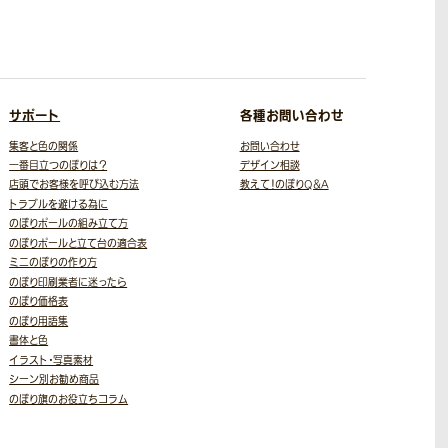
サポート
各種お問い合わせ
集客と色の関係
お問い合わせ
一番目立つのぼりは？
デザイン相談
店頭でお客様を呼び込む方法
教えて！のぼりQ＆A
トラブルを避ける為に
のぼりポールの組み立て方
のぼりポールと立て台の適合表
ミニのぼりの作り方
のぼり印刷業者に迷ったら
のぼり価格表
のぼり用語集
書体と色
イラスト・写真素材
シーン別お勧め商品
のぼり旗のお役立ちコラム