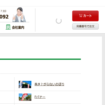
:30）
-092
カート
見積番号で注文
会社案内
巻き上がらないのぼり
Pバナー