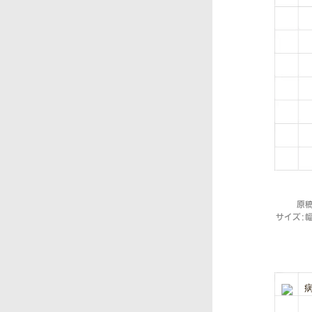
原
サイズ：幅