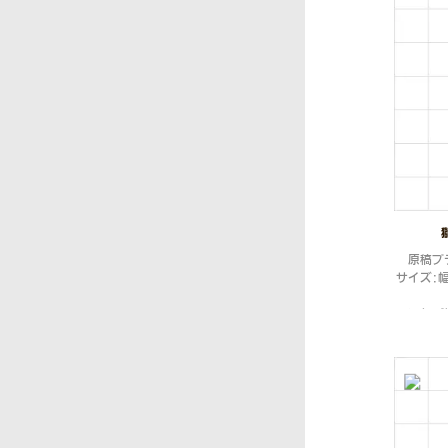
原稿プ
サイズ：幅
コンセプ
とに、伝