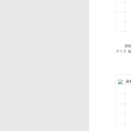
原
サイズ：幅