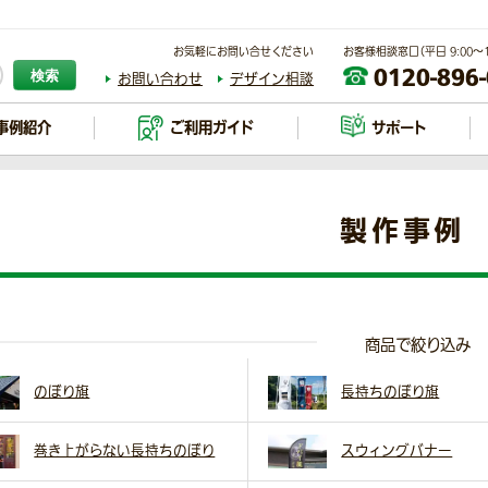
お気軽にお問い合せください
お客様相談窓口（平日 9:00～17
0120-896
検索
お問い合わせ
デザイン相談
事例紹介
ご利用ガイド
サポート
製作事例
商品で絞り込み
のぼり旗
長持ちのぼり旗
巻き上がらない長持ちのぼり
スウィングバナー