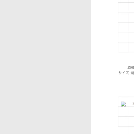
原
サイズ：幅