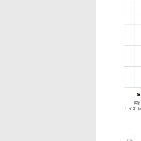
病
原
サイズ：幅