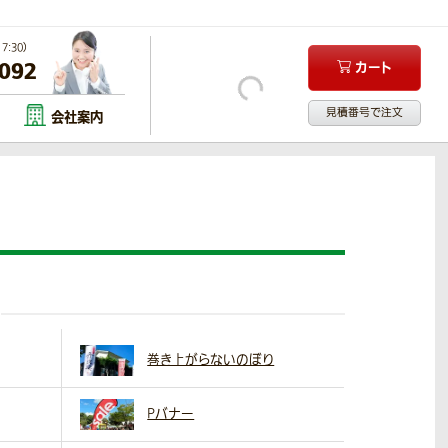
:30）
-092
カート
見積番号で注文
会社案内
巻き上がらないのぼり
Pバナー