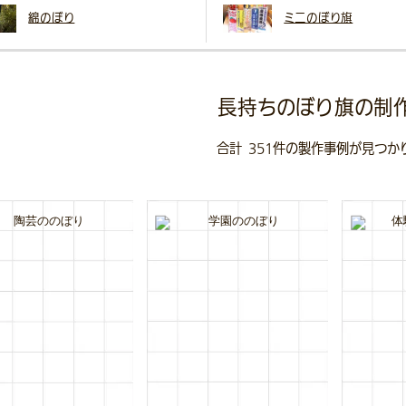
綿のぼり
ミニのぼり旗
長持ちのぼり旗の制
合計
351
件の製作事例が見つかり