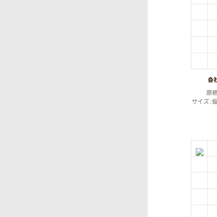
会
原
サイズ：幅