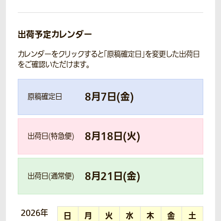
出荷予定カレンダー
カレンダーをクリックすると「原稿確定日」を変更した出荷日
をご確認いただけます。
8
月
7
日(
金
)
原稿確定日
8
月
18
日(
火
)
出荷日(特急便)
8
月
21
日(
金
)
出荷日(通常便)
2026年
日
月
火
水
木
金
土