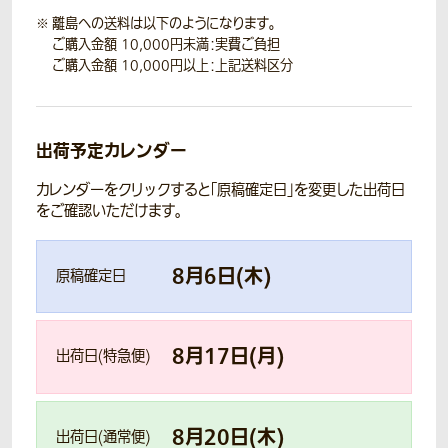
離島への送料は以下のようになります。
ご購入金額 10,000円未満：実費ご負担
ご購入金額 10,000円以上：上記送料区分
出荷予定カレンダー
カレンダーをクリックすると「原稿確定日」を変更した出荷日
をご確認いただけます。
8
月
6
日(
木
)
原稿確定日
8
月
17
日(
月
)
出荷日(特急便)
8
月
20
日(
木
)
出荷日(通常便)