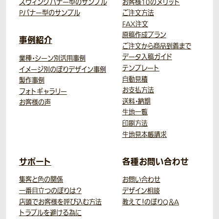
スウィングバナー型のサンプル
お客様10のメリット
Pバナー型のサンプル
ご注文方法
FAX注文
原稿作成プラン
事例紹介
ご注文から商品到着まで
データ入稿ガイド
業種・シーン別活用事例
テンプレート
イメージ別のぼりデザイン事例
自動見積
製作事例
お支払方法
フォトギャラリー
送料・納期
お客様の声
生地一覧
印刷方法
生地見本帳請求
サポート
各種お問い合わせ
集客と色の関係
お問い合わせ
一番目立つのぼりは？
デザイン相談
店頭でお客様を呼び込む方法
教えて！のぼりQ＆A
トラブルを避ける為に