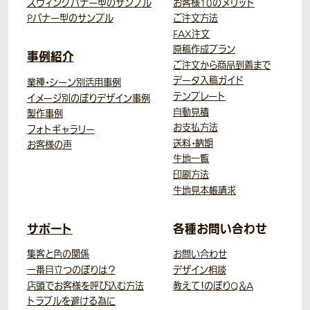
スウィングバナー型のサンプル
お客様10のメリット
Pバナー型のサンプル
ご注文方法
FAX注文
原稿作成プラン
事例紹介
ご注文から商品到着まで
データ入稿ガイド
業種・シーン別活用事例
テンプレート
イメージ別のぼりデザイン事例
自動見積
製作事例
お支払方法
フォトギャラリー
送料・納期
お客様の声
生地一覧
印刷方法
生地見本帳請求
サポート
各種お問い合わせ
集客と色の関係
お問い合わせ
一番目立つのぼりは？
デザイン相談
店頭でお客様を呼び込む方法
教えて！のぼりQ＆A
トラブルを避ける為に