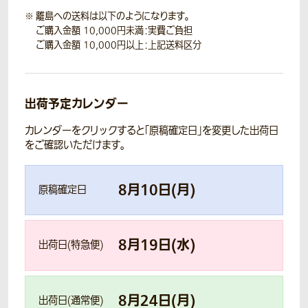
離島への送料は以下のようになります。
ご購入金額 10,000円未満：実費ご負担
ご購入金額 10,000円以上：上記送料区分
出荷予定カレンダー
カレンダーをクリックすると「原稿確定日」を変更した出荷日
をご確認いただけます。
8
月
10
日(
月
)
原稿確定日
8
月
19
日(
水
)
出荷日(特急便)
8
月
24
日(
月
)
出荷日(通常便)