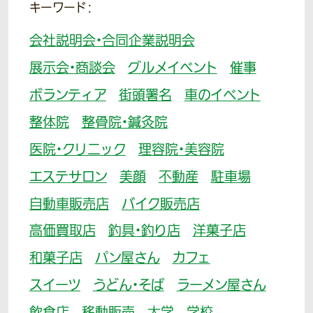
キーワード：
会社説明会・合同企業説明会
展示会・商談会
グルメイベント
催事
ボランティア
街頭署名
車のイベント
整体院
整骨院・鍼灸院
医院・クリニック
理容院・美容院
エステサロン
美顔
不動産
駐車場
自動車販売店
バイク販売店
高価買取店
釣具・釣り店
洋菓子店
和菓子店
パン屋さん
カフェ
スイーツ
うどん・そば
ラーメン屋さん