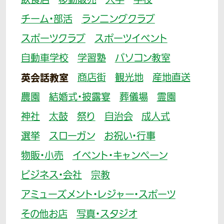
飲食店
移動販売
大学
学校
チーム・部活
ランニングクラブ
スポーツクラブ
スポーツイベント
自動車学校
学習塾
パソコン教室
英会話教室
商店街
観光地
産地直送
農園
結婚式・披露宴
葬儀場
霊園
神社
太鼓
祭り
自治会
成人式
選挙
スローガン
お祝い・行事
物販・小売
イベント・キャンペーン
ビジネス・会社
宗教
アミューズメント・レジャー・スポーツ
その他お店
写真・スタジオ