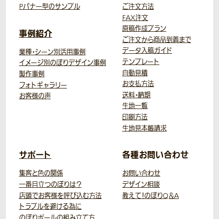
Pバナー型のサンプル
ご注文方法
FAX注文
原稿作成プラン
事例紹介
ご注文から商品到着まで
データ入稿ガイド
業種・シーン別活用事例
テンプレート
イメージ別のぼりデザイン事例
自動見積
製作事例
お支払方法
フォトギャラリー
送料・納期
お客様の声
生地一覧
印刷方法
生地見本帳請求
サポート
各種お問い合わせ
集客と色の関係
お問い合わせ
一番目立つのぼりは？
デザイン相談
店頭でお客様を呼び込む方法
教えて！のぼりQ＆A
トラブルを避ける為に
のぼりポールの組み立て方