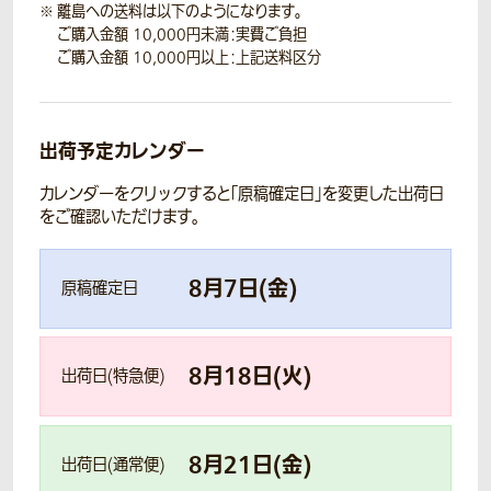
離島への送料は以下のようになります。
ご購入金額 10,000円未満：実費ご負担
ご購入金額 10,000円以上：上記送料区分
出荷予定カレンダー
カレンダーをクリックすると「原稿確定日」を変更した出荷日
をご確認いただけます。
8
月
7
日(
金
)
原稿確定日
8
月
18
日(
火
)
出荷日(特急便)
8
月
21
日(
金
)
出荷日(通常便)